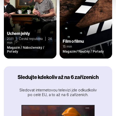
Uchem jehly
2011 | Česká republika | 26
Film o filmu
min
15 min
Magazín / Náboženský /
Pořady
Magazín / Naučný / Pořady
Sledujte kdekoliv až na 6 zařízeních
Sledovat internetovou televizi jde odkudkoliv
po celé EU, a to až na 6 zařízeních.