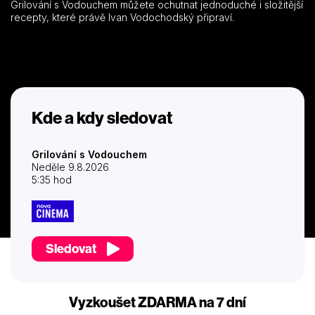
Grilování s Vodouchem můžete ochutnat jednoduché i složitější
recepty, které právě Ivan Vodochodský připraví.
Kde a kdy sledovat
Grilování s Vodouchem
Neděle 9.8.2026
5:35 hod
Sledovat
Vyzkoušet ZDARMA na 7 dní