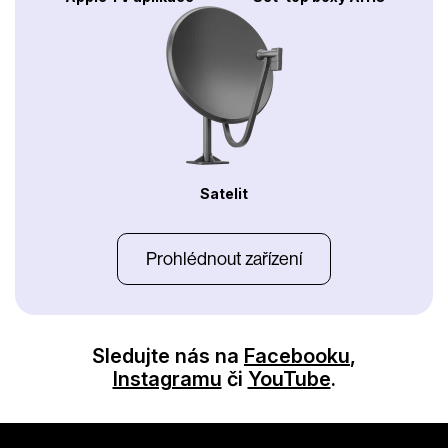
Satelit
Prohlédnout zařízení
Sledujte nás na
Facebooku
,
Instagramu
či
YouTube
.