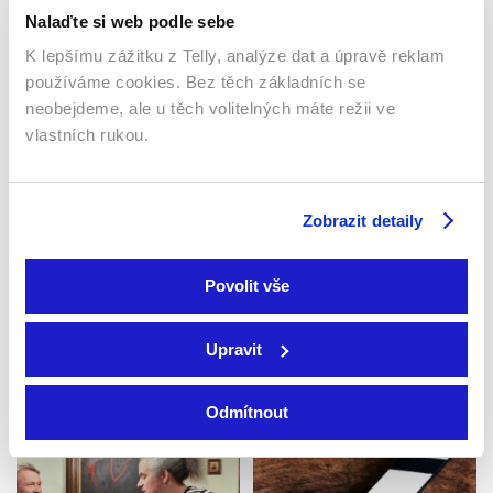
Magazín / Naučný / Pořady
Publicistický / Pořady
Nalaďte si web podle sebe
K lepšímu zážitku z Telly, analýze dat a úpravě reklam
používáme cookies. Bez těch základních se
neobejdeme, ale u těch volitelných máte režii ve
vlastních rukou.
Zobrazit detaily
Exkluziv Kateřiny
Brožové
Povolit vše
2013 | Česká republika | 40
Góly – body – sekundy
min
2026 | Slovensko | 10 min
Magazín / Publicistický /
Upravit
Magazín / Pořady
Pořady
Odmítnout