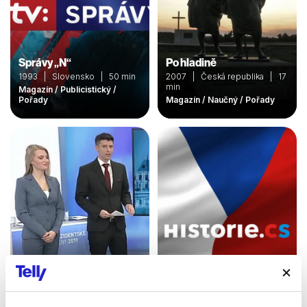
Správy „N“
Po hladině
1993 | Slovensko | 50 min
2007 | Česká republika | 17
min
Magazín / Publicistický /
Pořady
Magazín / Naučný / Pořady
Historie.cs
2008 | Česká republika | 51
Pozrime sa na to
min
2020 | Slovensko | 60 min
Magazín / Naučný /