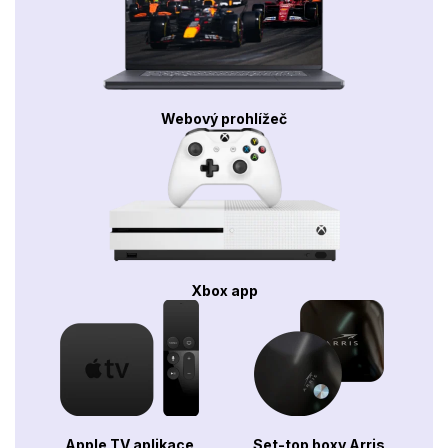
Webový prohlížeč
Xbox app
Apple TV aplikace
Set-top boxy Arris