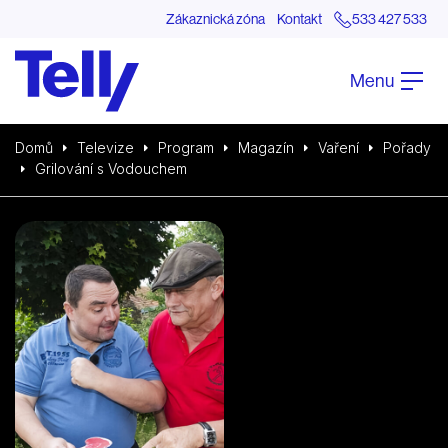
Zákaznická zóna
Kontakt
533 427 533
Menu
Domů
Televize
Program
Magazín
Vaření
Pořady
Grilování s Vodouchem