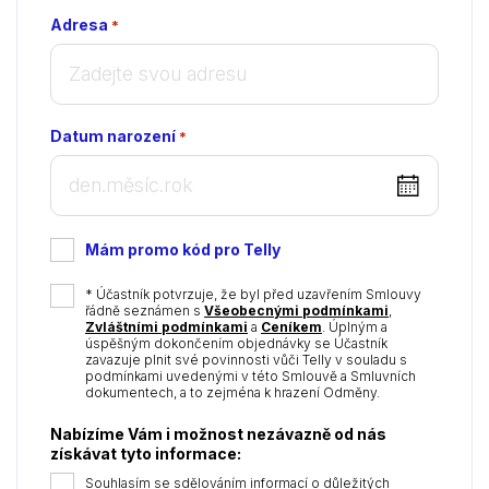
Adresa
*
Datum narození
*
DD
dot
MM
Mám promo kód pro Telly
dot
YYYY
*
* Účastník potvrzuje, že byl před uzavřením Smlouvy
řádně seznámen s
Všeobecnými podmínkami
,
Zvláštními podmínkami
a
Ceníkem
. Úplným a
úspěšným dokončením objednávky se Účastník
zavazuje plnit své povinnosti vůči Telly v souladu s
podmínkami uvedenými v této Smlouvě a Smluvních
dokumentech, a to zejména k hrazení Odměny.
Nabízíme Vám i možnost nezávazně od nás
získávat tyto informace:
Souhlasím se sdělováním informací o důležitých