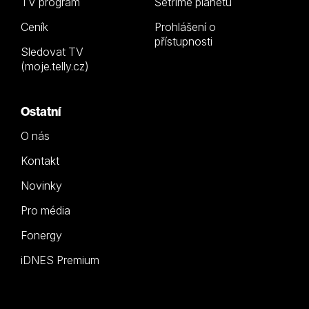
TV program
Šetříme planetu
Ceník
Prohlášení o
přístupnosti
Sledovat TV
(moje.telly.cz)
Ostatní
O nás
Kontakt
Novinky
Pro média
Fonergy
iDNES Premium