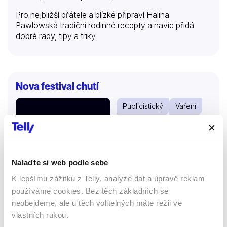
Pro nejbližší přátele a blízké připraví Halina
Pawlowská tradiční rodinné recepty a navíc přidá
dobré rady, tipy a triky.
Nova festival chutí
Publicistický
Vaření
Pořady
Show
45 %
Nalaďte si web podle sebe
K lepšímu zážitku z Telly, analýze dat a úpravě reklam
používáme cookies. Bez těch základních se
neobejdeme, ale u těch volitelných máte režii ve
vlastních rukou.