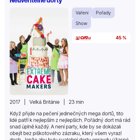
Neuvěřitelné dorty
upečeme několik receptů s podobnou tématikou,
například kynuté plněné buchty, koláče, bábovky,
Vaření
Pořady
odpalované těsto, slané koláče, recepty z dovolené,
z Rakouska-Uherska, dorty a mnohé další. Josef s
Show
Terezou ukáží postup, možnosti…
45 %
2017 | Velká Británie | 23 min
Když přijde na pečení jedinečných mega dortů, tito
lidé patří k nejlepším z nejlepších. Pořádný dort má rád
snad úplně každý. A není party, kde by se dokázali
obejít bez piškotového zázraku, který všem vyrazí
dech. Jenže aby byly svatební dorty opravdu úžasné