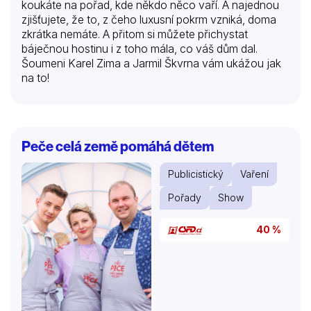
koukáte na pořad, kde někdo něco vaří. A najednou
zjišťujete, že to, z čeho luxusní pokrm vzniká, doma
zkrátka nemáte. A přitom si můžete přichystat
báječnou hostinu i z toho mála, co váš dům dal.
Šoumeni Karel Zima a Jarmil Škvrna vám ukážou jak
na to!
Peče celá země pomáhá dětem
Publicistický
Vaření
Pořady
Show
40 %