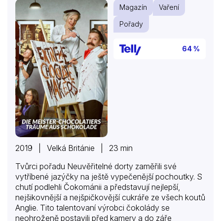
Magazín
Vaření
Pořady
64 %
2019 | Velká Británie | 23 min
Tvůrci pořadu Neuvěřitelné dorty zaměřili své
vytříbené jazýčky na ještě vypečenější pochoutky. S
chutí podlehli Čokománii a představují nejlepší,
nejšikovnější a nejšpičkovější cukráře ze všech koutů
Anglie. Tito talentovaní výrobci čokolády se
neohroženě postavili před kamery a do záře