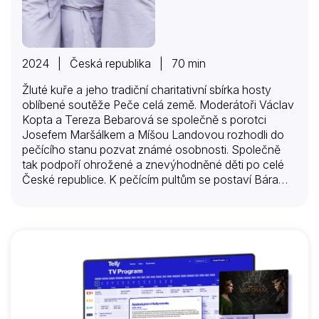
2024 | Česká republika | 70 min
Žluté kuře a jeho tradiční charitativní sbírka hosty
oblíbené soutěže Peče celá země. Moderátoři Václav
Kopta a Tereza Bebarová se společně s porotci
Josefem Maršálkem a Míšou Landovou rozhodli do
pečícího stanu pozvat známé osobnosti. Společně
tak podpoří ohrožené a znevýhodněné děti po celé
České republice. K pečícím pultům se postaví Bára
Poláková, Martina Vrbová, Jitka Čvančarová, Rudy
Linka a Martin Písařík.