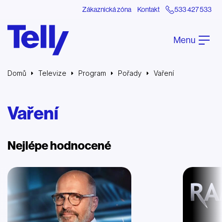
Zákaznická zóna
Kontakt
533 427 533
Menu
Domů
Televize
Program
Pořady
Vaření
Vaření
Nejlépe hodnocené