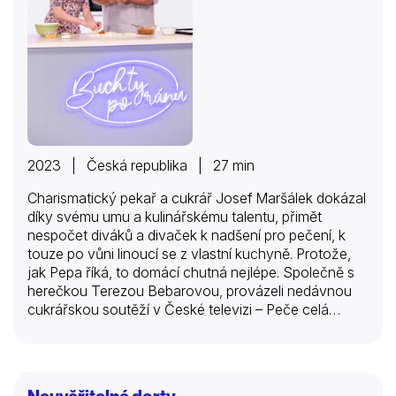
2023 | Česká republika | 27 min
Charismatický pekař a cukrář Josef Maršálek dokázal
díky svému umu a kulinářskému talentu, přimět
nespočet diváků a divaček k nadšení pro pečení, k
touze po vůni linoucí se z vlastní kuchyně. Protože,
jak Pepa říká, to domácí chutná nejlépe. Společně s
herečkou Terezou Bebarovou, provázeli nedávnou
cukrářskou soutěží v České televizi – Peče celá
země. A právě tato skvělá dvojice se tentokrát pustí
do nové dvacetidílné série – Buchty po ránu.
Samotný název dává tušit, že se bude péct! S láskou,
humorem a z dobrých surovin. V každém díle