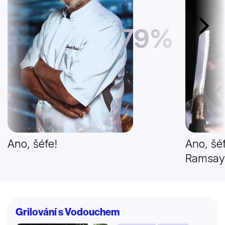
79%
Další
Ano, šéfe!
Ano, šé
Ramsa
Grilování s Vodouchem