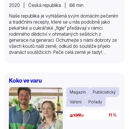
2020 | Česká republika | 66 min
Naše republika je vyhlášená svým domácím pečením
a tradičními recepty, které se u nás podobně jako
pekařské a cukrářské „fígle“ předávají v rámci
rodinného dědictví v ohmataných sešitcích z
generace na generaci. Ochutnejte s námi dobroty ze
všech koutů naší země, odkud do soutěže přijelo
dvanáct soutěžících. Peče celá země je tady!
Výpravná a laskavá soutěž o nejlepšího tvůrce
bábovek, koláčů, dortů a moučníků. Jejím cílem a
smyslem je ukázat lásku k tak zdánlivě banální „práci“,
jakou je pečení. Ve skutečnosti se totiž za touto
Koko ve varu
činností skrývá mnohem více, počínaje úctou k
tradicím a umu předků. Pořad vzdává hold fascinující
Magazín
Publicistický
zručnosti lidských rukou a vyslovuje uznání zápalu
pro věc, který nejlepší domácí pekaři musí mít. V
Vaření
Pořady
neposlední řadě je posláním…
11 %