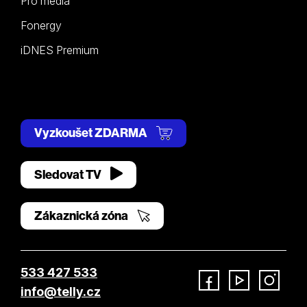
Pro média
Fonergy
iDNES Premium
Vyzkoušet ZDARMA
Sledovat TV
Zákaznická zóna
533 427 533
info@telly.cz
Facebook
YouTube
Instagram