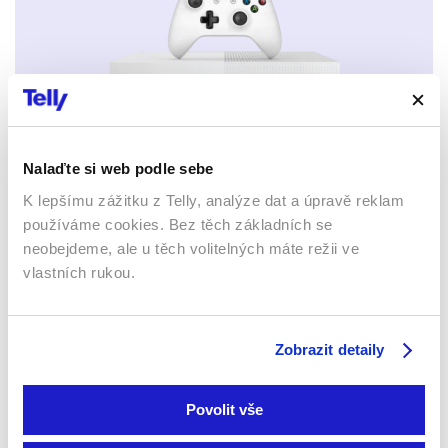
Xbox app
Nalaďte si web podle sebe
K lepšímu zážitku z Telly, analýze dat a úpravě reklam
používáme cookies. Bez těch základních se
neobejdeme, ale u těch volitelných máte režii ve
vlastních rukou.
Apple TV aplikace
Set-top boxy Arris
Zobrazit detaily
Povolit vše