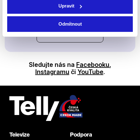
Upravit
Satelit
Odmítnout
Prohlédnout zařízení
Sledujte nás na
Facebooku
,
Instagramu
či
YouTube
.
Televize
Podpora