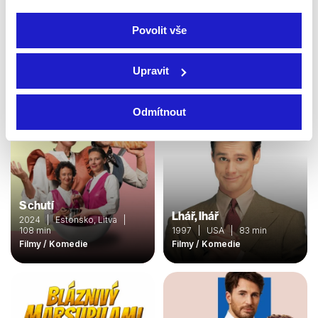
2024 | 101 min
2025 | Španělsko | 88 min
Filmy / Komedie
Filmy / Komedie
Povolit vše
Upravit
Odmítnout
S chutí
Lhář, lhář
2024 | Estonsko, Litva |
108 min
1997 | USA | 83 min
Filmy / Komedie
Filmy / Komedie