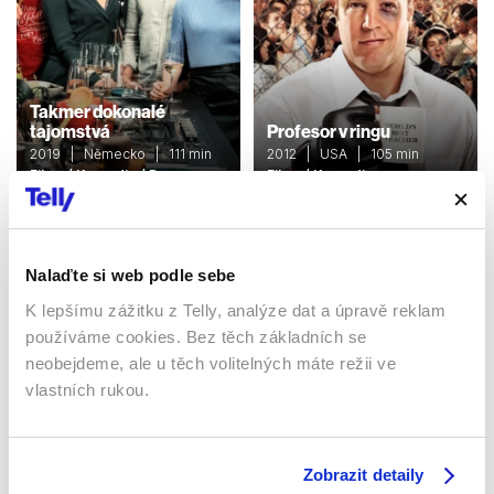
Takmer dokonalé
tajomstvá
Profesor v ringu
2019 | Německo | 111 min
2012 | USA | 105 min
Filmy / Komedie / Drama
Filmy / Komedie
Nalaďte si web podle sebe
K lepšímu zážitku z Telly, analýze dat a úpravě reklam
používáme cookies. Bez těch základních se
neobejdeme, ale u těch volitelných máte režii ve
vlastních rukou.
Zobrazit detaily
Lisa Frankenstein
Tátové