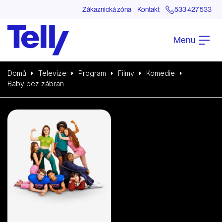
Zákaznická zóna
Kontakt
533 427 533
Menu
Domů
Televize
Program
Filmy
Komedie
Baby bez zábran