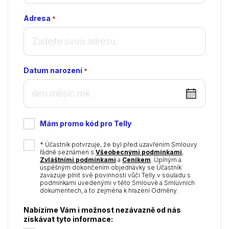
Adresa
*
Datum narození
*
DD
dot
MM
Mám promo kód pro Telly
dot
YYYY
*
* Účastník potvrzuje, že byl před uzavřením Smlouvy
řádně seznámen s
Všeobecnými podmínkami
,
Zvláštními podmínkami
a
Ceníkem
. Úplným a
úspěšným dokončením objednávky se Účastník
zavazuje plnit své povinnosti vůči Telly v souladu s
podmínkami uvedenými v této Smlouvě a Smluvních
dokumentech, a to zejména k hrazení Odměny.
Nabízíme Vám i možnost nezávazně od nás
získávat tyto informace: