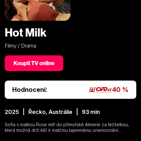
Hot Milk
Filmy / Drama
Koupit TV online
Hodnocení:
40 %
2025 | Řecko, Austrálie | 93 min
Sofia s matkou Rose míří do přímořské Almeríe za léčitelkou,
která možná drží klíč k matčinu tajemnému onemocnění…