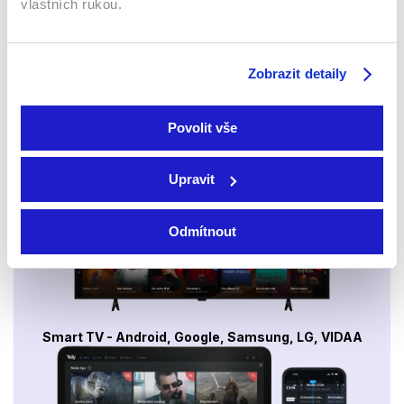
vlastních rukou.
Sledujte kdekoliv až na 6 zařízeních
Zobrazit detaily
Sledovat internetovou televizi jde odkudkoliv
po celé EU, a to až na 6 zařízeních.
Povolit vše
Upravit
Odmítnout
Smart TV - Android, Google, Samsung, LG, VIDAA