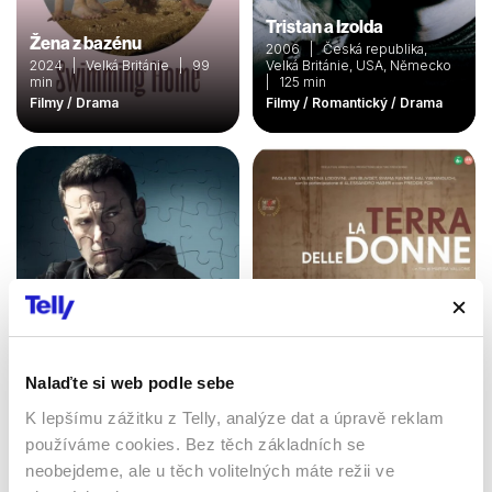
Tristan a Izolda
Žena z bazénu
2006 | Česká republika,
2024 | Velká Británie | 99
Velká Británie, USA, Německo
min
| 125 min
Filmy / Drama
Filmy / Romantický / Drama
Nalaďte si web podle sebe
Zúčtování
Země žen
K lepšímu zážitku z Telly, analýze dat a úpravě reklam
2016 | USA | 128 min
2023 | Itálie | 104 min
používáme cookies. Bez těch základních se
Filmy / Drama / Akční
Filmy / Drama
neobejdeme, ale u těch volitelných máte režii ve