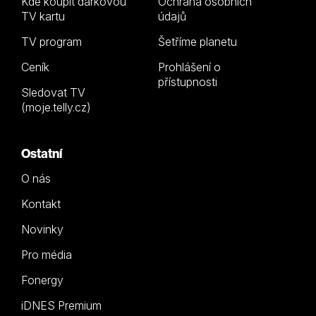
Kde koupit dárkovou
Ochrana osobních
TV kartu
údajů
TV program
Šetříme planetu
Ceník
Prohlášení o
přístupnosti
Sledovat TV
(moje.telly.cz)
Ostatní
O nás
Kontakt
Novinky
Pro média
Fonergy
iDNES Premium