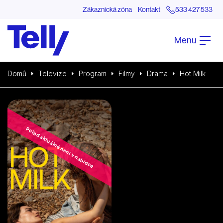
Zákaznická zóna
Kontakt
533 427 533
Menu
Domů
Televize
Program
Filmy
Drama
Hot Milk
Pořad aktuálně není v nabídce