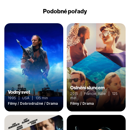
Podobné pořady
Oslněni sluncem
Vodný svet
2015 | Francie, Itálie | 125
1995 | USA | 135 min
min
Filmy / Dobrodružné / Drama
Filmy / Drama