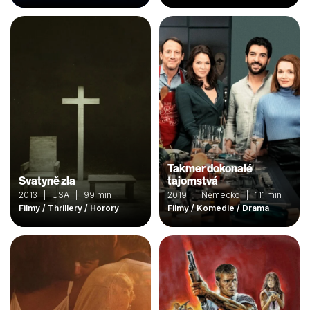
Takmer dokonalé
Svatyně zla
tajomstvá
2013 | USA | 99 min
2019 | Německo | 111 min
Filmy / Thrillery / Horory
Filmy / Komedie / Drama