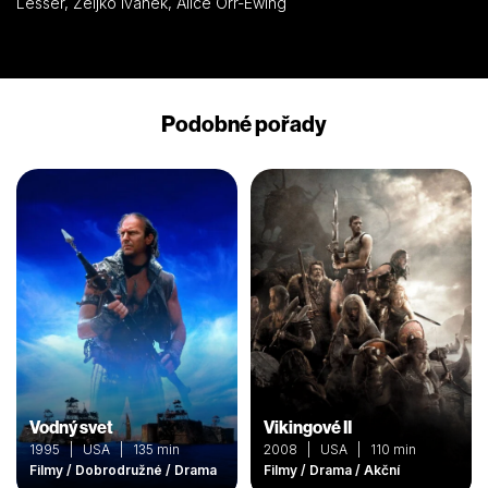
Lesser, Željko Ivanek, Alice Orr-Ewing
Podobné pořady
Vodný svet
Vikingové II
1995 | USA | 135 min
2008 | USA | 110 min
Filmy / Dobrodružné / Drama
Filmy / Drama / Akční