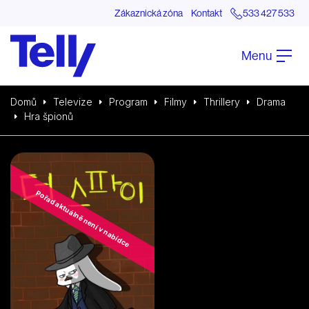
Zákaznická zóna
Kontakt
533 427 533
Menu
Domů
Televize
Program
Filmy
Thrillery
Drama
Hra špionů
Pořad aktuálně není v nabídce