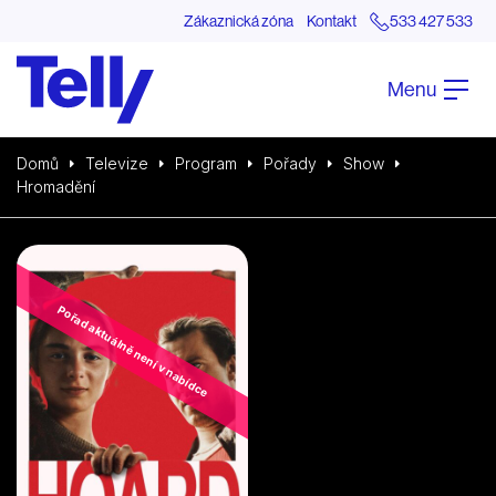
Zákaznická zóna
Kontakt
533 427 533
Menu
Domů
Televize
Program
Pořady
Show
Hromadění
Pořad aktuálně není v nabídce