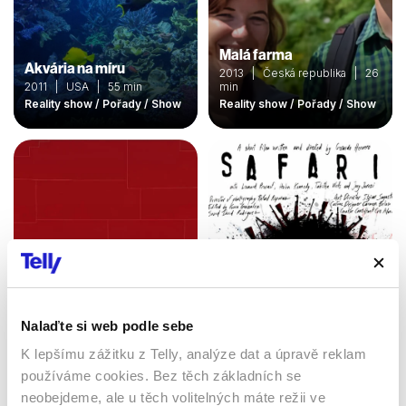
Malá farma
Akvária na míru
2013 | Česká republika | 26
2011 | USA | 55 min
min
Reality show / Pořady / Show
Reality show / Pořady / Show
Nalaďte si web podle sebe
Safari
Zprávy
K lepšímu zážitku z Telly, analýze dat a úpravě reklam
2007 | Česká republika | 26
5 min
min
používáme cookies. Bez těch základních se
Publicistický / Pořady / Show
Pořady / Talk show / Show
neobejdeme, ale u těch volitelných máte režii ve