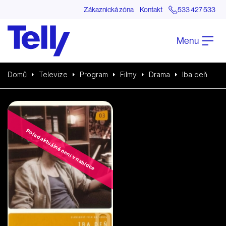
Zákaznická zóna
Kontakt
533 427 533
Menu
Domů
Televize
Program
Filmy
Drama
Iba deň
Pořad aktuálně není v nabídce