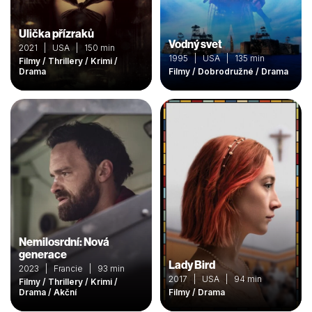
Ulička přízraků
Vodný svet
2021 | USA | 150 min
1995 | USA | 135 min
Filmy / Thrillery / Krimi /
Drama
Filmy / Dobrodružné / Drama
Nemilosrdní: Nová
generace
Lady Bird
2023 | Francie | 93 min
2017 | USA | 94 min
Filmy / Thrillery / Krimi /
Drama / Akční
Filmy / Drama