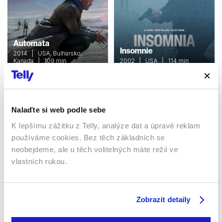
Automata
Insomnie
2014 | USA, Bulharsko,
Kanada | 109 min
2002 | USA | 114 min
Filmy / Thrillery / Sci-fi /
Filmy / Thrillery / Krimi /
Drama
Drama
Nalaďte si web podle sebe
Sledujte kdekoliv až na 6 zařízeních
K lepšímu zážitku z Telly, analýze dat a úpravě reklam
používáme cookies. Bez těch základních se
neobejdeme, ale u těch volitelných máte režii ve
Sledovat internetovou televizi jde odkudkoliv
po celé EU, a to až na 6 zařízeních.
vlastních rukou.
Zobrazit detaily