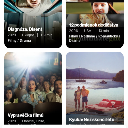
12 podmienok dedičstva
Diagnóza: Disent
2006 | USA | 113 min
2023 | Ukrajina | 119 min
Filmy / Rodinné / Romantický /
Filmy / Drama
Drama
Vypravěčka filmů
Kyuka: Než skončí léto
2023 | Francie, Chile,
Španělsko | 116 min
2024 | Řecko | 105 min