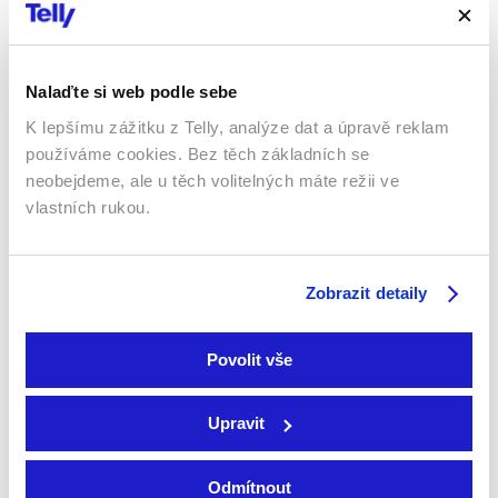
Filmy / Drama
Filmy / Drama
Nalaďte si web podle sebe
K lepšímu zážitku z Telly, analýze dat a úpravě reklam
používáme cookies. Bez těch základních se
neobejdeme, ale u těch volitelných máte režii ve
vlastních rukou.
Zobrazit detaily
Temný rytíř povstal
Sulejmanův příběh
2012 | USA | 158 min
2024 | Francie | 92 min
Filmy / Thrillery / Krimi /
Povolit vše
Drama / Akční / Fantasy
Filmy / Drama
Upravit
Sledujte kdekoliv až na 6 zařízeních
Odmítnout