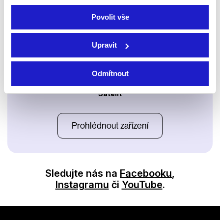
Povolit vše
Upravit
Odmítnout
Satelit
Prohlédnout zařízení
Sledujte nás na
Facebooku
,
Instagramu
či
YouTube
.