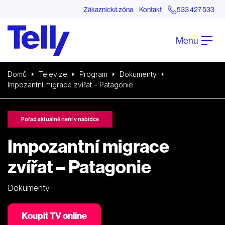
Zákaznická zóna
Kontakt
533 427 533
Menu
Domů
Televize
Program
Dokumenty
Impozantní migrace zvířat – Patagonie
Pořad aktuálně není v nabídce
Impozantní migrace
zvířat – Patagonie
Dokumenty
Koupit TV online