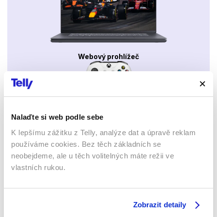
Webový prohlížeč
Nalaďte si web podle sebe
K lepšímu zážitku z Telly, analýze dat a úpravě reklam
Xbox app
používáme cookies. Bez těch základních se
neobejdeme, ale u těch volitelných máte režii ve
vlastních rukou.
Zobrazit detaily
Apple TV aplikace
Set-top boxy Arris