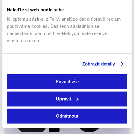
Nalaďte si web podle sebe
K lepšímu zážitku z Telly, analýze dat a úpravě reklam
používáme cookies. Bez těch základních se
neobejdeme, ale u těch volitelných máte režii ve
vlastních rukou.
Webový prohlížeč
Zobrazit detaily
Povolit vše
Xbox app
Upravit
Odmítnout