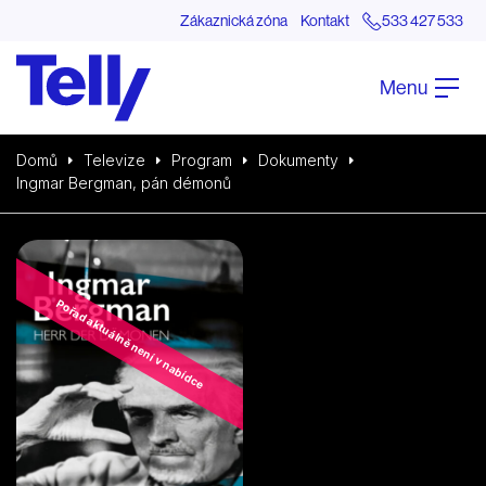
Zákaznická zóna
Kontakt
533 427 533
Menu
Domů
Televize
Program
Dokumenty
Ingmar Bergman, pán démonů
Pořad aktuálně není v nabídce