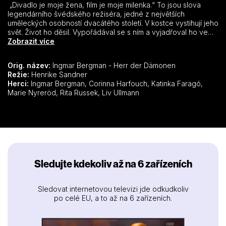
„Divadlo je moje žena, film je moje milenka.“ To jsou slova
legendárního švédského režiséra, jedné z největších
uměleckých osobností dvacátého století. V kostce vystihují jeho
svět. Život ho děsil. Vypořádával se s ním a vyjadřoval ho ve
svých filmech a divadelních hrách, které inscenoval. Divadlo a
Zobrazit více
film byly místy, kde mohl vizualizovat své představy. Ale muselo
to být po jeho. Nikdy by nenašel kompromis s ostatními, jak
Orig. název:
Ingmar Bergman - Herr der Dämonen
navrhnout a utvářet kulisy. Život a práce byly pro Ingmara
Režie:
Henrike Sandner
stejné. Práce s ním byla náročná, od každého očekával, že
Herci:
Ingmar Bergman, Corinna Harfouch, Katinka Faragó,
bude čelit svým limitům, stejně jako on sám. V dnešním
Marie Nyreröd, Rita Russek, Liv Ullmann
dokumentu promluví lidé, kteří mu byli nejblíže, včetně jeho
někdejší partnerky a slavné herečky Liv Ullmannové.
Sledujte kdekoliv až na 6 zařízeních
Sledovat internetovou televizi jde odkudkoliv
po celé EU, a to až na 6 zařízeních.