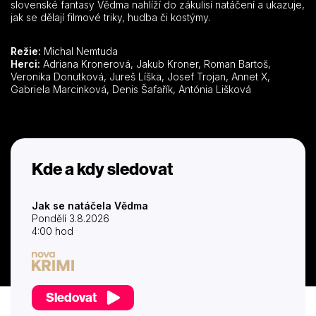
slovenské fantasy Vědma nahlíží do zákulisí natáčení a ukazuje,
jak se dělají filmové triky, hudba či kostýmy.
Režie:
Michal Nemtuda
Herci:
Adriana Kronerová, Jakub Kroner, Roman Bartoš,
Veronika Donutková, Jureš Líška, Josef Trojan, Annet X,
Gabriela Marcinková, Denis Šafařík, Antónia Lišková
Kde a kdy sledovat
Jak se natáčela Vědma
Pondělí 3.8.2026
4:00 hod
Sledovat