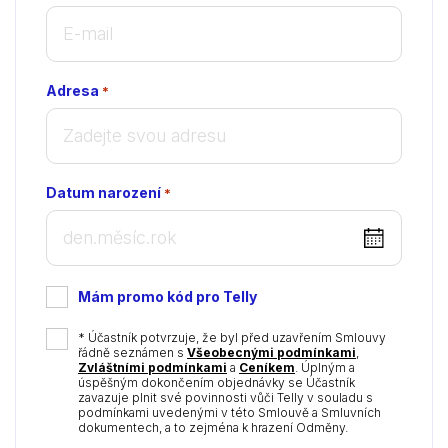
Adresa
*
Datum narození
*
DD
dot
MM
Mám promo kód pro Telly
dot
YYYY
*
* Účastník potvrzuje, že byl před uzavřením Smlouvy
řádně seznámen s
Všeobecnými podmínkami
,
Zvláštními podmínkami
a
Ceníkem
. Úplným a
úspěšným dokončením objednávky se Účastník
zavazuje plnit své povinnosti vůči Telly v souladu s
podmínkami uvedenými v této Smlouvě a Smluvních
dokumentech, a to zejména k hrazení Odměny.