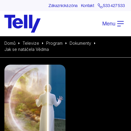
Zákaznická zóna
Kontakt
533 427 533
Menu
Domů
Televize
Program
Dokumenty
Jak se natáčela Vědma