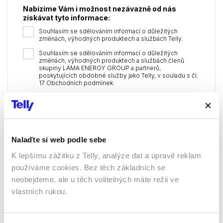
Nabízíme Vám i možnost nezávazně od nás
získávat tyto informace:
Souhlasím se sdělováním informací o důležitých
změnách, výhodných produktech a službách Telly.
Souhlasím se sdělováním informací o důležitých
změnách, výhodných produktech a službách členů
skupiny LAMA ENERGY GROUP a partnerů,
poskytujících obdobné služby jako Telly, v souladu s čl.
17 Obchodních podmínek.
Objednat a autorizovat platbu
Nalaďte si web podle sebe
K lepšímu zážitku z Telly, analýze dat a úpravě reklam
používáme cookies. Bez těch základních se
neobejdeme, ale u těch volitelných máte režii ve
Sledujte kdekoliv až na 6 zařízeních
vlastních rukou.
Sledovat internetovou televizi jde odkudkoliv
po celé EU, a to až na 6 zařízeních.