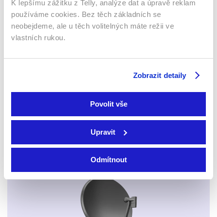
K lepšímu zážitku z Telly, analýze dat a úpravě reklam
Webový prohlížeč
používáme cookies. Bez těch základních se
neobejdeme, ale u těch volitelných máte režii ve
vlastních rukou.
Zobrazit detaily
Xbox app
Povolit vše
Upravit
Odmítnout
Apple TV aplikace
Set-top boxy Arris