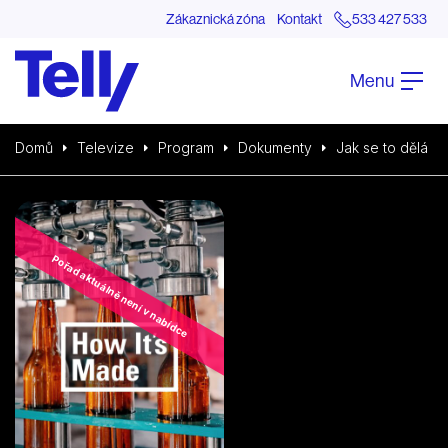
Zákaznická zóna
Kontakt
533 427 533
Menu
Domů
Televize
Program
Dokumenty
Jak se to dělá
Pořad aktuálně není v nabídce