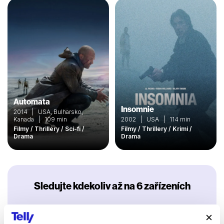
Automata
Insomnie
2014 | USA, Bulharsko,
Kanada | 109 min
2002 | USA | 114 min
Filmy / Thrillery / Sci-fi /
Filmy / Thrillery / Krimi /
Drama
Drama
Sledujte kdekoliv až na 6 zařízeních
Sledovat internetovou televizi jde odkudkoliv
po celé EU, a to až na 6 zařízeních.