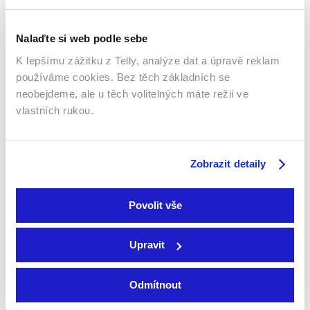
Nalaďte si web podle sebe
K lepšímu zážitku z Telly, analýze dat a úpravě reklam
používáme cookies. Bez těch základních se
neobejdeme, ale u těch volitelných máte režii ve
vlastních rukou.
Smart TV - Android, Google, Samsung, LG, VIDAA
Zobrazit detaily
Povolit vše
Upravit
Odmítnout
Mobily a tablety (Android a Apple)