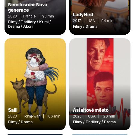
Nemilosrdní: Nová
generace
Lady Bird
2023 | Francie | 93 min
2017 | USA | 94 min
Filmy / Thrillery / Krimi /
Drama / Akční
Filmy / Drama
Salli
Asfaltové město
2023 | Tchaj-wan | 106 min
2023 | USA | 120 min
Filmy / Drama
Filmy / Thrillery / Drama