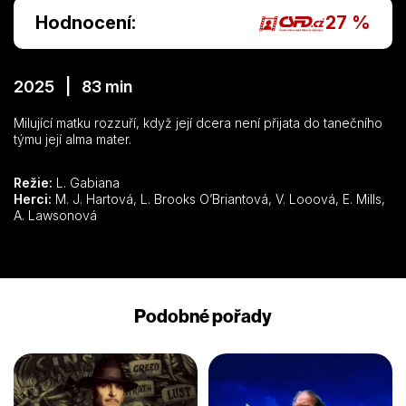
Hodnocení:
27 %
2025 | 83 min
Milující matku rozzuří, když její dcera není přijata do tanečního
týmu její alma mater.
Režie:
L. Gabiana
Herci:
M. J. Hartová, L. Brooks O’Briantová, V. Looová, E. Mills,
A. Lawsonová
Podobné pořady