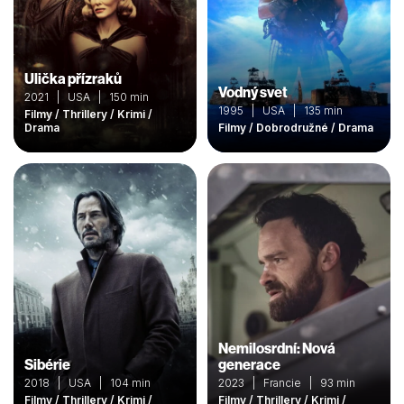
Ulička přízraků
Vodný svet
2021 | USA | 150 min
1995 | USA | 135 min
Filmy / Thrillery / Krimi /
Drama
Filmy / Dobrodružné / Drama
Nemilosrdní: Nová
Sibérie
generace
2018 | USA | 104 min
2023 | Francie | 93 min
Filmy / Thrillery / Krimi /
Filmy / Thrillery / Krimi /