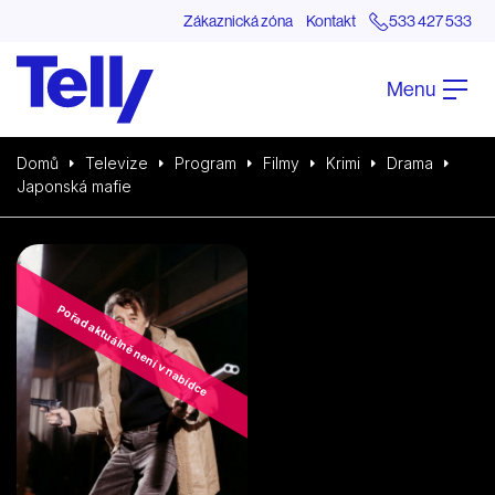
Zákaznická zóna
Kontakt
533 427 533
Menu
Domů
Televize
Program
Filmy
Krimi
Drama
Japonská mafie
Pořad aktuálně není v nabídce