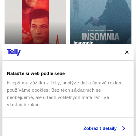
Insomnie
Asfaltové město
2002 | USA | 114 min
2023 | USA | 120 min
Filmy / Thrillery / Krimi /
Filmy / Thrillery / Drama
Drama
Nalaďte si web podle sebe
K lepšímu zážitku z Telly, analýze dat a úpravě reklam
Sledujte kdekoliv až na 6 zařízeních
používáme cookies. Bez těch základních se
neobejdeme, ale u těch volitelných máte režii ve
Sledovat internetovou televizi jde odkudkoliv
vlastních rukou.
po celé EU, a to až na 6 zařízeních.
Zobrazit detaily