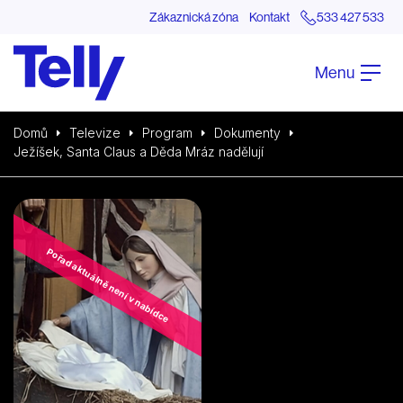
Zákaznická zóna
Kontakt
533 427 533
Menu
Domů
Televize
Program
Dokumenty
Ježíšek, Santa Claus a Děda Mráz nadělují
Pořad aktuálně není v nabídce