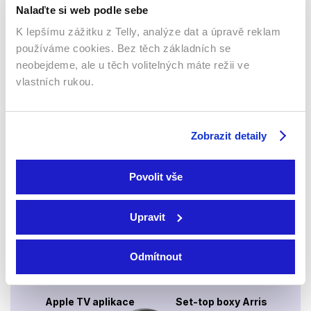
Nalaďte si web podle sebe
K lepšímu zážitku z Telly, analýze dat a úpravě reklam
používáme cookies. Bez těch základních se
neobejdeme, ale u těch volitelných máte režii ve
Webový prohlížeč
vlastních rukou.
Zobrazit detaily
Povolit vše
Xbox app
Upravit
Odmítnout
Apple TV aplikace
Set-top boxy Arris