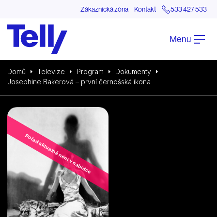
Zákaznická zóna
Kontakt
533 427 533
Menu
Domů
Televize
Program
Dokumenty
Josephine Bakerová – první černošská ikona
Pořad aktuálně není v nabídce