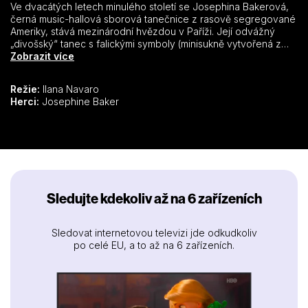
Ve dvacátých letech minulého století se Josephina Bakerová,
černá music-hallová sborová tanečnice z rasově segregované
Ameriky, stává mezinárodní hvězdou v Paříži. Její odvážný
„divošský“ tanec s falickými symboly (minisukně vytvořená z
banánů) přináší do Evropy nevídanou modernitu, která
Zobrazit více
kupodivu dokonale vyhovuje poválečné „bláznivé“ éře na
starém kontinentu. Ale při každém návratu domů i po mnoha
Režie:
Ilana Navaro
letech se Bakerová setkává s rasismem a důslednou
Herci:
Josephine Baker
segregací. Film režisérky Ilany Navarové vypráví příběh jejího
politického probuzení.
Sledujte kdekoliv až na 6 zařízeních
Sledovat internetovou televizi jde odkudkoliv
po celé EU, a to až na 6 zařízeních.