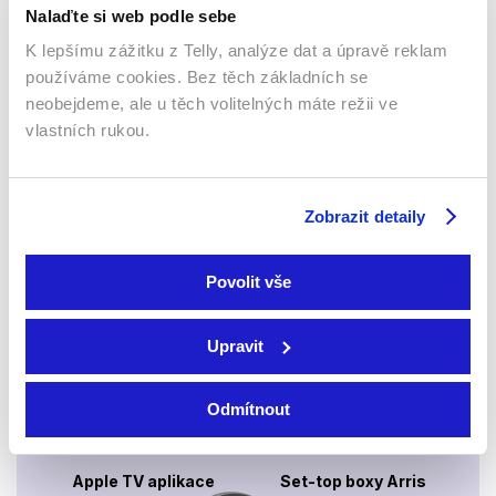
Nalaďte si web podle sebe
K lepšímu zážitku z Telly, analýze dat a úpravě reklam
používáme cookies. Bez těch základních se
neobejdeme, ale u těch volitelných máte režii ve
Webový prohlížeč
vlastních rukou.
Zobrazit detaily
Povolit vše
Xbox app
Upravit
Odmítnout
Apple TV aplikace
Set-top boxy Arris