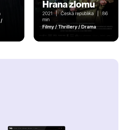
Hrana zlomu
n
2021 | Česká republika | 86
min
 /
Filmy / Thrillery / Drama