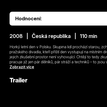
Hodnocení:
2008 | Česká republika | 110 min
Horký letní den v Polsku. Skupina lidí prochází starou, zc
pražského divadla, kteří příští den vystupují na místním d
jejich zkušební prostor není vyhovující. Chtějí to tedy zk
pracuje již jen pár dělníků, pár stráží a techniků – to js
ještě zbývají. Lidé v ocelárně jsou však plně zaujati vlast
Zobrazit více
nočního hlídače, spadl ze železné lávky a vážně si poranil
Ve zbytcích staré továrny, mezi různou špínou a veteší, 
Trailer
adaptaci Dostojevského Bratří Karamazovů.