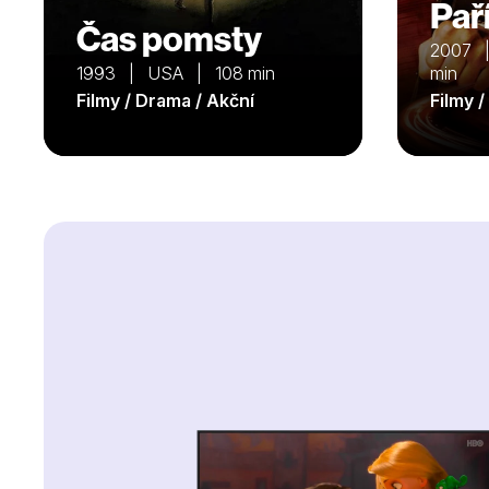
Paří
Čas pomsty
2007 
1993 | USA | 108 min
min
Filmy / Drama / Akční
Filmy 