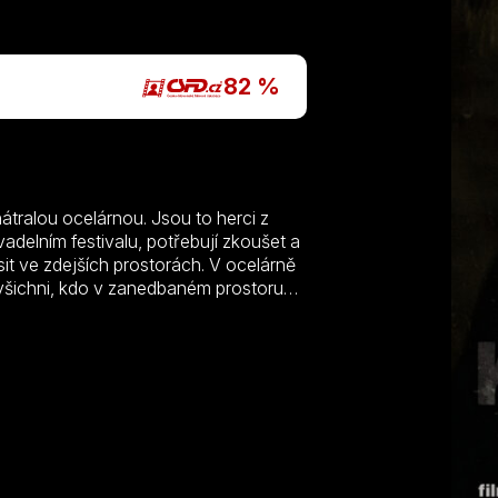
P
82 %
hátralou ocelárnou. Jsou to herci z
ivadelním festivalu, potřebují zkoušet a
usit ve zdejších prostorách. V ocelárně
ou všichni, kdo v zanedbaném prostoru
ní osobní tragedií – malý chlapec, syn
 páteř. Velmi se zajímají o jeho osud.
nicméně začíná divadelní zkouška na