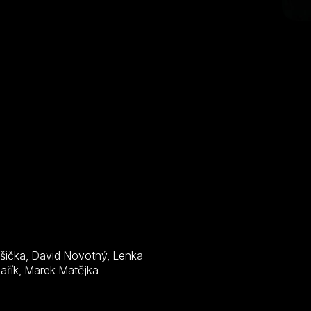
Krobotová, Michaela Badinková, Lucie Žáčková, Jan Kolařík, Marek Matějka