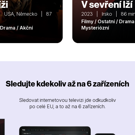
ži
V sevření lží
| USA, Německo | 87
2023 | Irsko | 86 mi
Filmy / Ostatní / Drama
/ Drama / Akční
Mysteriózní
Sledujte kdekoliv až na 6 zařízeních
Sledovat internetovou televizi jde odkudkoliv
po celé EU, a to až na 6 zařízeních.