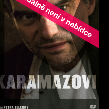
ořad aktuálně není v nabídce