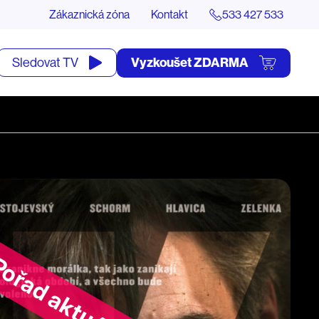
Zákaznická zóna
Kontakt
533 427 533
tevřít
Vyzkoušet ZDARMA
Sledovat TV
yhledávání