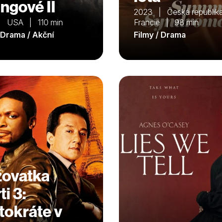
ingové II
2023 | Česká republika
| USA | 110 min
Francie | 98 min
/ Drama / Akční
Filmy / Drama
žovatka
i 3:
tokráte v