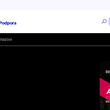
O
Podpora
v
mazovi