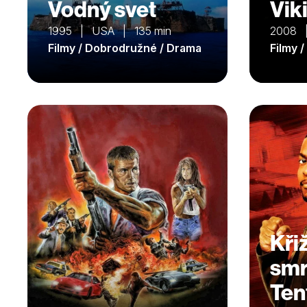
Vodný svet
Vik
1995 | USA | 135 min
2008 
Filmy / Dobrodružné / Drama
Filmy 
Kři
smrt
Ten