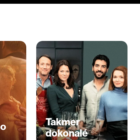
Takmer
ho
dokonalé