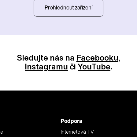
Prohlédnout zařízení
Sledujte nás na
Facebooku
,
Instagramu
či
YouTube
.
Podpora
ze
Internetová TV