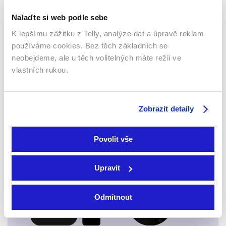
Nalaďte si web podle sebe
K lepšímu zážitku z Telly, analýze dat a úpravě reklam
používáme cookies. Bez těch základních se
neobejdeme, ale u těch volitelných máte režii ve
vlastních rukou.
Webový prohlížeč
Zobrazit detaily
Povolit vše
Xbox app
Upravit
Odmítnout