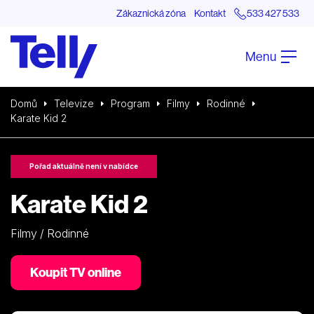
Zákaznická zóna
Kontakt
533 427 533
Menu
Domů
Televize
Program
Filmy
Rodinné
Karate Kid 2
Pořad aktuálně není v nabídce
Karate Kid 2
Filmy / Rodinné
Koupit TV online