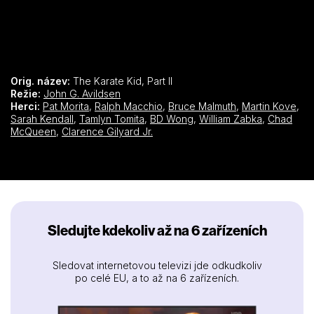
Orig. název:
The Karate Kid, Part II
Režie:
John G. Avildsen
Herci:
Pat Morita
,
Ralph Macchio
,
Bruce Malmuth
,
Martin Kove
,
Sarah Kendall
,
Tamlyn Tomita
,
BD Wong
,
William Zabka
,
Chad
McQueen
,
Clarence Gilyard Jr.
Sledujte kdekoliv až na 6 zařízeních
Sledovat internetovou televizi jde odkudkoliv
po celé EU, a to až na 6 zařízeních.