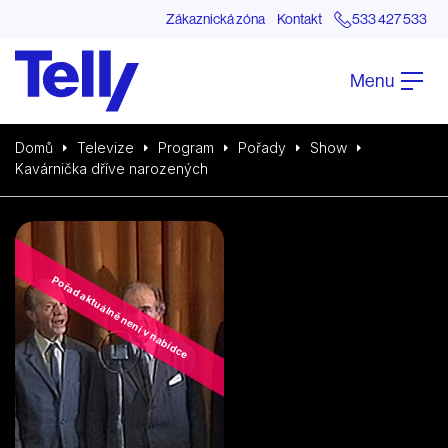
Zákaznická zóna
Kontakt
533 427 533
Menu
Domů
Televize
Program
Pořady
Show
Kavárnička dříve narozených
Pořad aktuálně není v nabídce