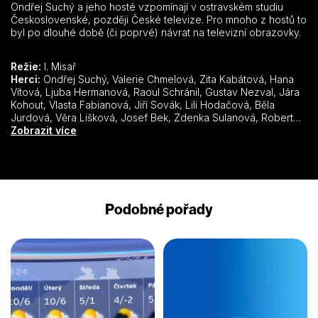
Ondřej Suchý a jeho hosté vzpomínají v ostravském studiu
Československé, později České televize. Pro mnoho z hostů to
byl po dlouhé době (či poprvé) návrat na televizní obrazovky.
Režie:
I. Misař
Herci:
Ondřej Suchý, Valerie Chmelová, Zita Kabátová, Hana Vítová, Ljuba Hermanová, Raoul Schránil, Gustav Nezval, Jára Kohout, Vlasta Fabianová, Jiří Sovák, Lili Hodačová, Běla Jurdová, Věra Lišková, Josef Bek, Zdenka Sulanová, Robert Vrchota, Jiří Císler, Jitka Molavcová, Jiří Suchý, Nelly Gaierová, Svatopluk Beneš, Gustav Oplustil, Jan Pixa st., Antonín Zacpal, Waldemar Matuška, Pavlína Filipovská, Magda Křížková-Šebestová, Jiřina Steimarová, Olga Blechová-Matušková, Zdeněk Podskalský st., Ladislav Gerendáš, Zdeněk Srstka, Gustav Brom, Stanislav Procházka st., Karel Effa, Lubomír Kostelka, Eva Klepáčová, Josef Zíma, Ladislav Trojan, Barbara Połomska, Otakar Brousek st., Valerie Kaplanová, Zdeněk Dítě, Ferdinand Havlík, Stanislav Fišer, Lubomír Lipský st., Jiří Lír, Jana Janěkov
Zobrazit více
Podobné pořady