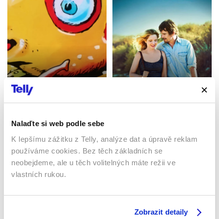
Banánové rybičky
Před půlnocí
2003 | Česká republika | 29
2012 | Česká republika | 21
min
min
Pořady / Talk show / Show
Pořady / Talk show / Show
Nalaďte si web podle sebe
K lepšímu zážitku z Telly, analýze dat a úpravě reklam
používáme cookies. Bez těch základních se
Sledujte kdekoliv až na 6 zařízeních
neobejdeme, ale u těch volitelných máte režii ve
vlastních rukou.
Sledovat internetovou televizi jde odkudkoliv
po celé EU, a to až na 6 zařízeních.
Zobrazit detaily