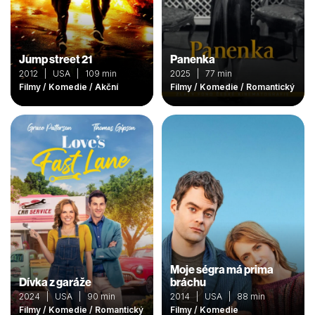
Jump street 21
Panenka
2012 | USA | 109 min
2025 | 77 min
Filmy / Komedie / Akční
Filmy / Komedie / Romantický
Moje ségra má prima
Dívka z garáže
bráchu
2024 | USA | 90 min
2014 | USA | 88 min
Filmy / Komedie / Romantický
Filmy / Komedie