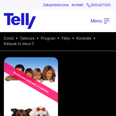
Zákaznická zóna
Kontakt
533 427 533
Menu
Domů
Televize
Program
Filmy
Komedie
Kdopak to mluví 3
Pořad aktuálně není v nabídce