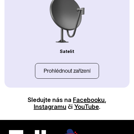
Satelit
Prohlédnout zařízení
Sledujte nás na
Facebooku
,
Instagramu
či
YouTube
.