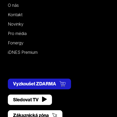
O nás
Kontakt
Novinky
Pro média
Fonergy
iDNES Premium
Vyzkoušet ZDARMA
Sledovat TV
Zákaznická zóna