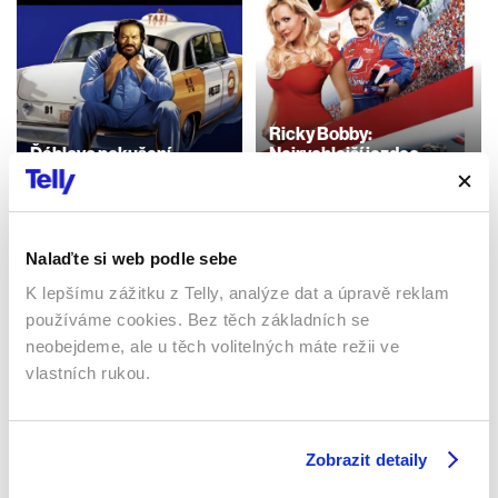
Ricky Bobby:
Ďáblovo pokušení
Nejrychlejší jezdec
1991 | Itálie | 99 min
2006 | USA | 108 min
Filmy / Komedie / Akční
Filmy / Komedie
Nalaďte si web podle sebe
K lepšímu zážitku z Telly, analýze dat a úpravě reklam
Sledujte kdekoliv až na 6 zařízeních
používáme cookies. Bez těch základních se
neobejdeme, ale u těch volitelných máte režii ve
Sledovat internetovou televizi jde odkudkoliv
vlastních rukou.
po celé EU, a to až na 6 zařízeních.
Zobrazit detaily