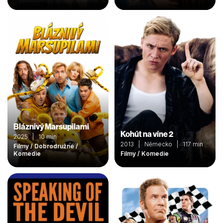
Bláznivý Marsupilami
Kohút na víne 2
2025 | 10 min
2013 | Německo | 117 min
Filmy / Dobrodružné /
Komedie
Filmy / Komedie