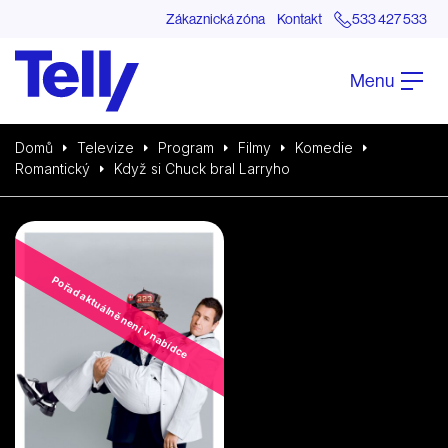
Zákaznická zóna
Kontakt
533 427 533
Menu
Domů
Televize
Program
Filmy
Komedie
Romantický
Když si Chuck bral Larryho
Pořad aktuálně není v nabídce