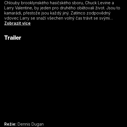
Chlouby brooklynského hasičského sboru, Chuck Levine a
Larry Valentine, by jeden pro druhého obětovali život. Jsou to
kamarádi, přestože jsou každý jiný. Zatímco zodpovědný
vdovec Larry se snaží všechen volný čas trávit se svými
potomky, pohodář Chuck se častým střídáním partnerek
Zobrazit více
vyhýbá tomu, aby kdy nějaké potomky měl. Když ho ale Larry
požádá, aby podepsal formulář stvrzující, že spolu žijí v jedné
Trailer
domácnosti, aby si tím pojistil, že dětem bude vyplacena jeho
životní pojistka, Chuck ho bezstarostně podškrtne. Asi by se nic
nestalo, kdyby na jednom úřadě nezačal řehtat úřední šiml…
Režie:
Dennis Dugan