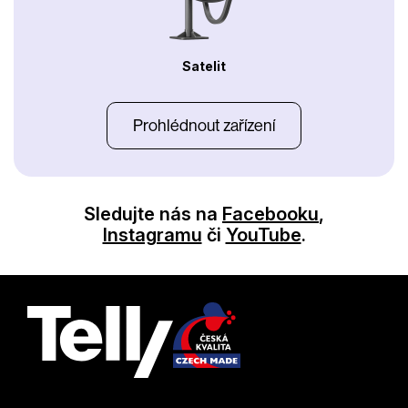
Satelit
Prohlédnout zařízení
Sledujte nás na
Facebooku
,
Instagramu
či
YouTube
.