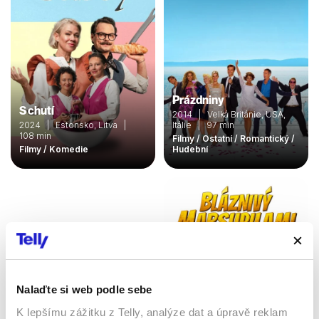
Prázdniny
S chutí
2014 | Velká Británie, USA,
2024 | Estonsko, Litva |
Itálie | 97 min
108 min
Filmy / Ostatní / Romantický /
Filmy / Komedie
Hudební
Nalaďte si web podle sebe
K lepšímu zážitku z Telly, analýze dat a úpravě reklam