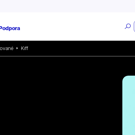
O
Podpora
v
ované
Kiff