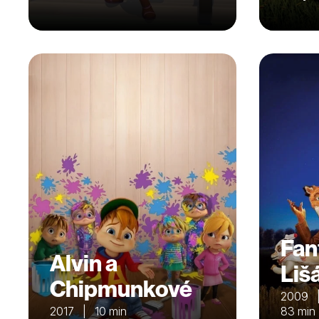
Fan
Alvin a
Liš
Chipmunkové
2009 |
2017 | 10 min
83 min