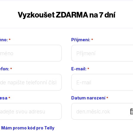
Vyzkoušet ZDARMA na 7 dní
no:
Příjmení:
*
*
efon:
E-mail:
*
*
esa
Datum narození
*
*
DD
dot
MM
Mám promo kód pro Telly
dot