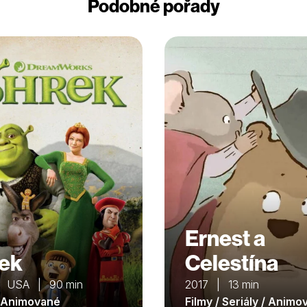
Podobné pořady
Ernest a
ek
Celestína
| USA | 90 min
2017 | 13 min
/ Animované
Filmy / Seriály / Anim