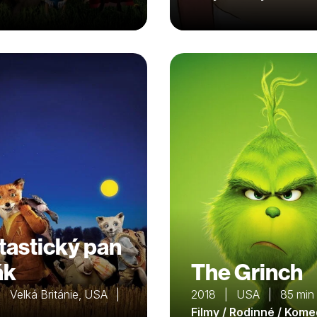
tastický pan
ák
The Grinch
 Velká Británie, USA |
2018 | USA | 85 min
Filmy / Rodinné / Kome