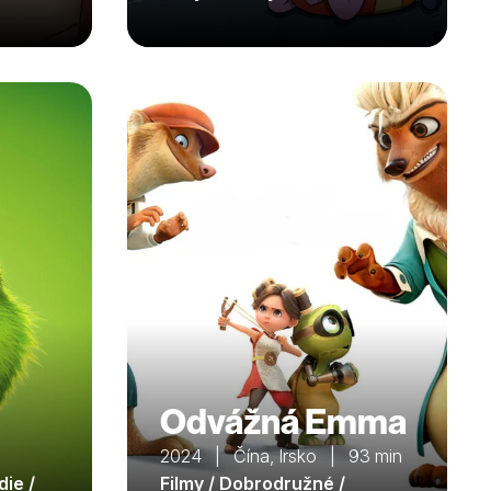
Odvážná Emma
2024 | Čína, Irsko | 93 min
die /
Filmy / Dobrodružné /