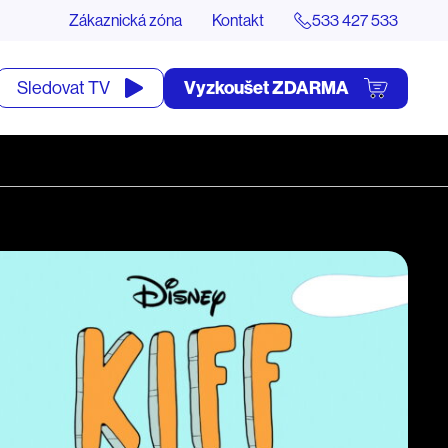
Zákaznická zóna
Kontakt
533 427 533
tevřít
Vyzkoušet ZDARMA
Sledovat TV
yhledávání