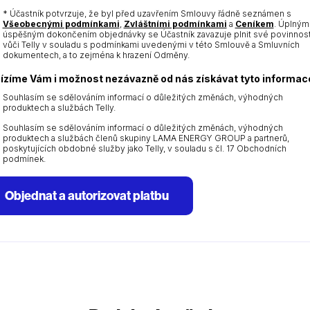
YYYY
* Účastník potvrzuje, že byl před uzavřením Smlouvy řádně seznámen s
Všeobecnými podmínkami
,
Zvláštními podmínkami
a
Ceníkem
. Úplným
úspěšným dokončením objednávky se Účastník zavazuje plnit své povinnost
vůči Telly v souladu s podmínkami uvedenými v této Smlouvě a Smluvních
dokumentech, a to zejména k hrazení Odměny.
ízíme Vám i možnost nezávazně od nás získávat tyto informac
Souhlasím se sdělováním informací o důležitých změnách, výhodných
produktech a službách Telly.
Souhlasím se sdělováním informací o důležitých změnách, výhodných
produktech a službách členů skupiny LAMA ENERGY GROUP a partnerů,
poskytujících obdobné služby jako Telly, v souladu s čl. 17 Obchodních
podmínek.
Objednat a autorizovat platbu