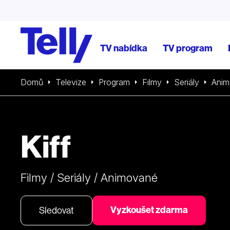
TV nabídka
TV program
Domů
Televize
Program
Filmy
Seriály
Anim
Kiff
Filmy / Seriály / Animované
Vyzkoušet zdarma
Sledovat