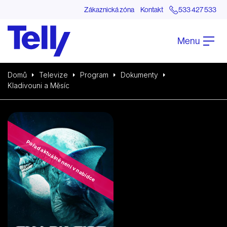
Zákaznická zóna
Kontakt
533 427 533
Menu
Domů
Televize
Program
Dokumenty
Kladivouni a Měsíc
Pořad aktuálně není v nabídce