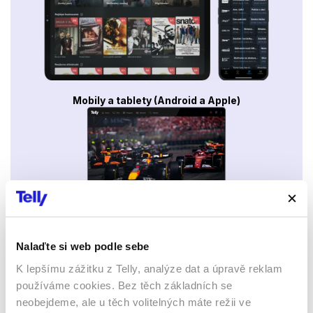
Mobily a tablety (Android a Apple)
Webový prohlížeč
Nalaďte si web podle sebe
K lepšímu zážitku z Telly, analýze dat a úpravě reklam
používáme cookies. Bez těch základních se
neobejdeme, ale u těch volitelných máte režii ve