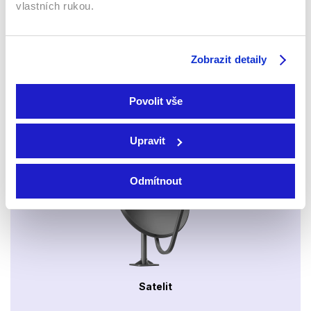
vlastních rukou.
Xbox app
Zobrazit detaily
Povolit vše
Upravit
Apple TV aplikace
Set-top boxy Arris
Odmítnout
Satelit