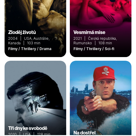
Zloděj životů
Vesmírná mise
2004 | USA, Austrálie,
2021 | Česká republika,
Kanada | 103 min
Rumunsko | 108 min
Filmy / Thrillery / Drama
Filmy / Thrillery / Sci-fi
Tři dny ke svobodě
Na dostřel
2010 | USA | 128 min