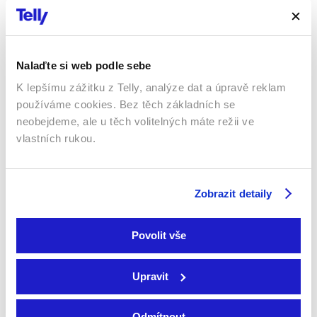
1993 | USA | 105 min
Filmy / Thrillery / Krimi /
Drama
Filmy / Thrillery / Krimi / Akční
Nalaďte si web podle sebe
K lepšímu zážitku z Telly, analýze dat a úpravě reklam
používáme cookies. Bez těch základních se
neobejdeme, ale u těch volitelných máte režii ve
vlastních rukou.
Rychle a zběsile: Hobbs a
Zobrazit detaily
Shaw
2019 | USA | 136 min
Zloději paměti
Filmy / Thrillery /
2004 | USA | 89 min
Dobrodružné / Rodinné /
Povolit vše
Filmy / Thrillery / Drama
Komedie / Akční
Upravit
Sledujte kdekoliv až na 6 zařízeních
Odmítnout