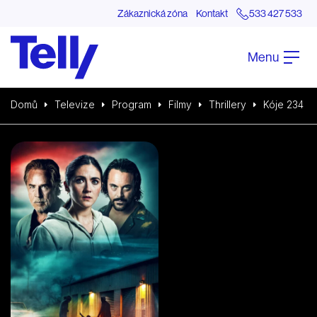
Zákaznická zóna
Kontakt
533 427 533
Menu
Domů
Televize
Program
Filmy
Thrillery
Kóje 234