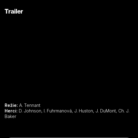
Trailer
Režie:
A. Tennant
Herci:
D. Johnson, I. Fuhrmanová, J. Huston, J. DuMont, Ch. J.
Baker