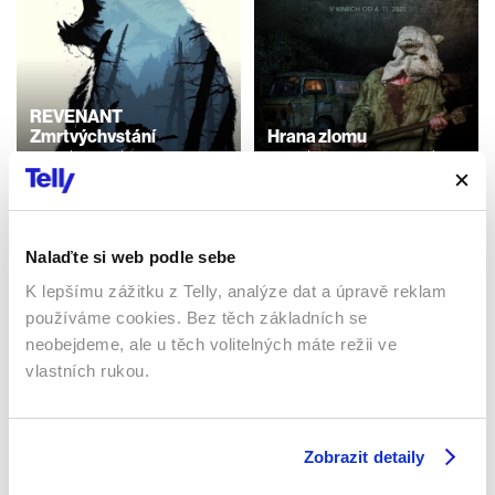
REVENANT
Zmrtvýchvstání
Hrana zlomu
2015 | USA | 156 min
2021 | Česká republika | 86
min
Filmy / Thrillery /
Dobrodružné / Western
Filmy / Thrillery / Drama
Nalaďte si web podle sebe
K lepšímu zážitku z Telly, analýze dat a úpravě reklam
Sledujte kdekoliv až na 6 zařízeních
používáme cookies. Bez těch základních se
neobejdeme, ale u těch volitelných máte režii ve
Sledovat internetovou televizi jde odkudkoliv
vlastních rukou.
po celé EU, a to až na 6 zařízeních.
Zobrazit detaily