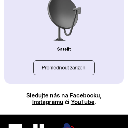
Satelit
Prohlédnout zařízení
Sledujte nás na
Facebooku
,
Instagramu
či
YouTube
.