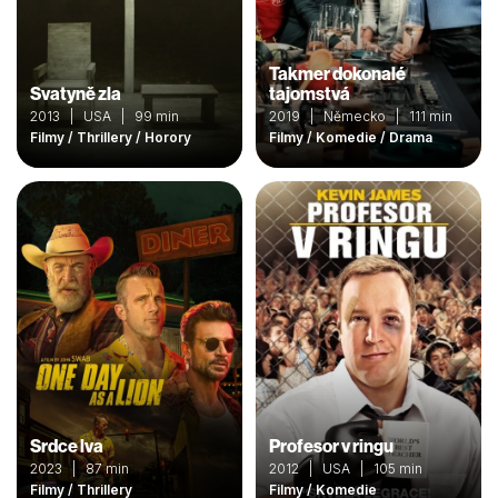
Takmer dokonalé
Svatyně zla
tajomstvá
2013 | USA | 99 min
2019 | Německo | 111 min
Filmy / Thrillery / Horory
Filmy / Komedie / Drama
Srdce lva
Profesor v ringu
2023 | 87 min
2012 | USA | 105 min
Filmy / Thrillery
Filmy / Komedie