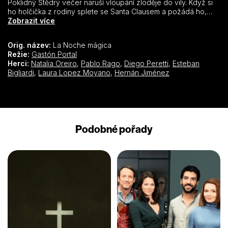
Poklidný Štědrý večer naruší vloupání zloděje do vily. Když si
ho holčička z rodiny splete se Santa Clausem a požádá ho,
aby jí splnil seznam přání, je nucen vykonat zázrak, který
Zobrazit více
vykoupí jeho tajemství z minulosti.
Orig. název:
La Noche mágica
Režie:
Gastón Portal
Herci:
Natalia Oreiro
,
Pablo Rago
,
Diego Peretti
,
Esteban
Bigliardi
,
Laura Lopez Moyano
,
Hernán Jiménez
Podobné pořady