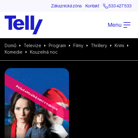
Zákaznická zóna
Kontakt
533 427 533
Menu
Domů
Televize
Program
Filmy
Thrillery
Krimi
Komedie
Kouzelná noc
Pořad aktuálně není v nabídce