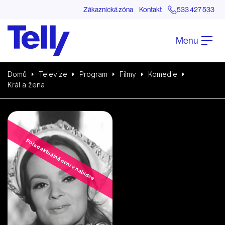
Zákaznická zóna
Kontakt
533 427 533
Menu
Domů
Televize
Program
Filmy
Komedie
Král a žena
Pořad aktuálně není v nabídce