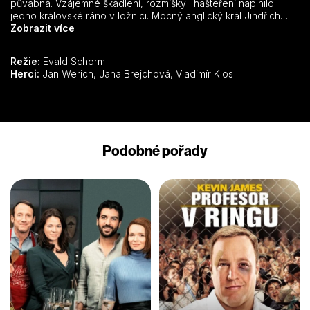
půvabná. Vzájemné škádlení, rozmíšky i hašteření naplnilo
jedno královské ráno v ložnici. Mocný anglický král Jindřich
VIII., který dal, jak víme z historie, usmrtit nejednu svou
Zobrazit více
manželku, a poslední z nich – Kateřina Paarová, provokující s
veškerou drzostí svého mládí. Hlavní spor nastane o barvu
Režie:
Evald Schorm
koně Alexandra Velikého. Byl bílý nebo černý? Zvítězí on, ona
Herci:
Jan Werich, Jana Brejchová, Vladimír Klos
nebo láska, která se za všemi těmi slovíčky přece jen skrývá?
Originální hra s historií je divácky přitažlivá především díky
hereckému umění obou představitelů – Jany Brejchové a Jana
Wericha.
Podobné pořady