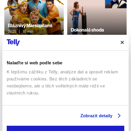
Bláznivý Marsupilami
Dokonalá shoda
2025 | 10 min
2025 | 117 min
Filmy / Dobrodružné /
Komedie
Filmy / Komedie / Drama
Nalaďte si web podle sebe
Sledujte kdekoliv až na 6 zařízeních
K lepšímu zážitku z Telly, analýze dat a úpravě reklam
používáme cookies. Bez těch základních se
Sledovat internetovou televizi jde odkudkoliv
neobejdeme, ale u těch volitelných máte režii ve
po celé EU, a to až na 6 zařízeních.
vlastních rukou.
Zobrazit detaily