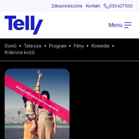
Zákaznická zóna
Kontakt
533 427 533
Menu
Domů
Televize
Program
Filmy
Komedie
Královna kvízů
Pořad aktuálně není v nabídce