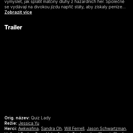
vymyslet, jak splatit matčiny dluhy z hazardních her. Společně
se vydávají na divokou jízdu napříč státy, aby získaly peníze
jediným způsobem, jaký je napadá – proměnou Anne v
Zobrazit více
opravdovou šampionku soutěžního pořadu.
Trailer
Orig. název:
Quiz Lady
Režie:
Jessica Yu
Herci:
Awkwafina
,
Sandra Oh
,
Will Ferrell
,
Jason Schwartzman
,