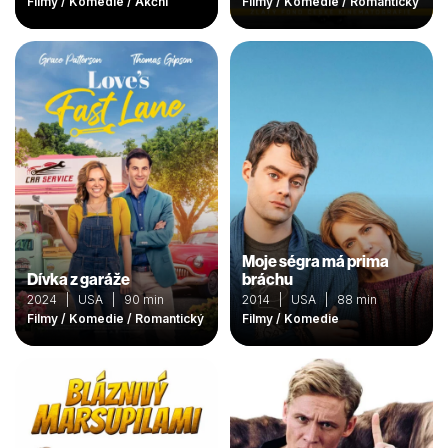
Filmy / Komedie / Akční
Filmy / Komedie / Romantický
Moje ségra má prima
Dívka z garáže
bráchu
2024 | USA | 90 min
2014 | USA | 88 min
Filmy / Komedie / Romantický
Filmy / Komedie