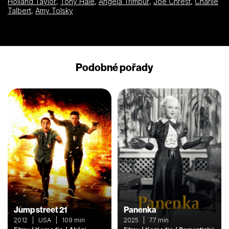
Holland Taylor
,
Tony Hale
,
Angela Trimbur
,
Joe Chrest
,
Charlie
Talbert
,
Amy Tolsky
Podobné pořady
Jump street 21
Panenka
2012 | USA | 109 min
2025 | 77 min