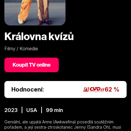
Královna kvízů
Filmy / Komedie
Koupit TV online
Hodnocení:
62 %
2023 | USA | 99 min
Geniální, ale upjatá Anne (Awkwafina) posedlá soutěžním
pořadem, a její sestra-ztroskotanec Jenny (Sandra Oh), musí