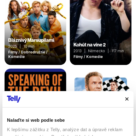
Bláznivý Marsupilami
Kohút na víne 2
2025 | 10 min
2013 | Německo | 117 min
Filmy / Dobrodružné /
Komedie
Filmy / Komedie
Nalaďte si web podle sebe
K lepšímu zážitku z Telly, analýze dat a úpravě reklam
Ricky Bobby: