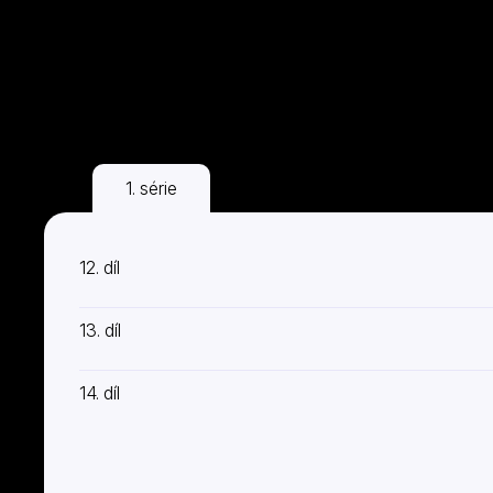
1. série
2. série
3. série
12. díl
13. díl
14. díl