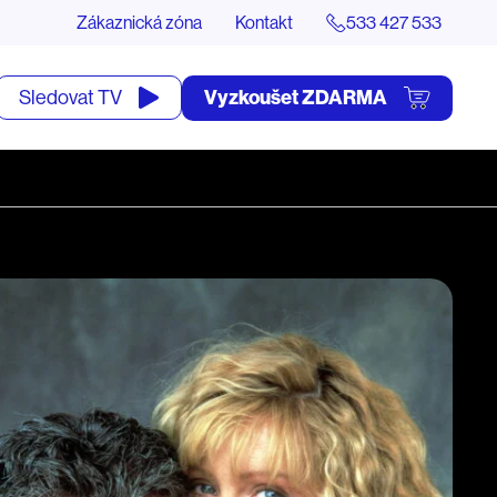
Zákaznická zóna
Kontakt
533 427 533
tevřít
Vyzkoušet ZDARMA
Sledovat TV
yhledávání