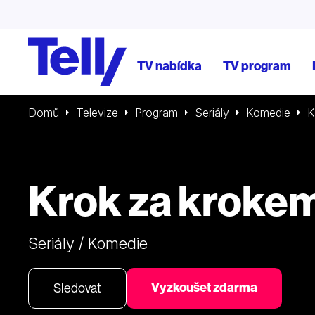
TV nabídka
TV program
Domů
Televize
Program
Seriály
Komedie
K
Krok za kroke
Seriály / Komedie
Vyzkoušet zdarma
Sledovat