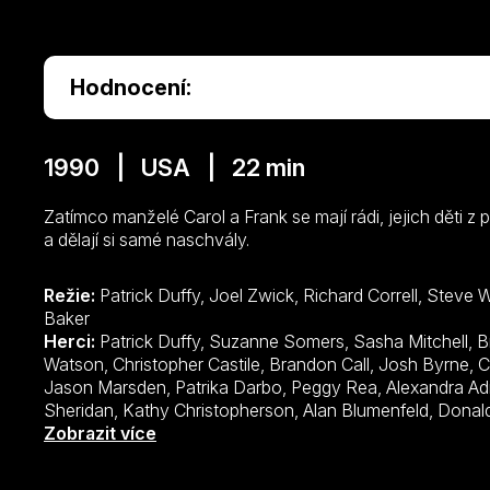
Hodnocení:
1990 | USA | 22 min
Zatímco manželé Carol a Frank se mají rádi, jejich děti z
a dělají si samé naschvály.
Režie:
Patrick Duffy, Joel Zwick, Richard Correll, Steve Wi
Baker
Herci:
Patrick Duffy, Suzanne Somers, Sasha Mitchell, Bronson Pinchot, Staci Keanan, Angela Watson, Christopher Castile, Brandon Call, Josh Byrne, Christine Lakin, Emily Mae Young, Jason Marsden, Patrika Darbo, Peggy Rea, Alexandra Adi, David Graf, Marla Sokoloff, Lisa Sheridan, Kathy Christopherson, Alan Blumenfeld, Donald Gibb, Heather Marie Marsden, Paula Trickey, Pat Crawford Brown, Clive Revill, Roz Witt, Tommy 'Tiny' Lister, Kara Holden, Nancy Lenehan, Fred Willard, Michelle Williams, Gregory Scott Cummins, Dana Dewes, Andrew Keegan, Yvette Freeman, Troy Evans, Arjay Smith, Jim Holmes, Shawn Christian, David Lascher, Dean Cochran, Joanna Garcia Swisher, Danielle Nicolet, Edward Winter, David Lipper, Bodhi Elfman, Fabio, Jaleel White,
Zobrazit více