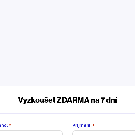
Vyzkoušet ZDARMA na 7 dní
no:
Příjmení:
*
*