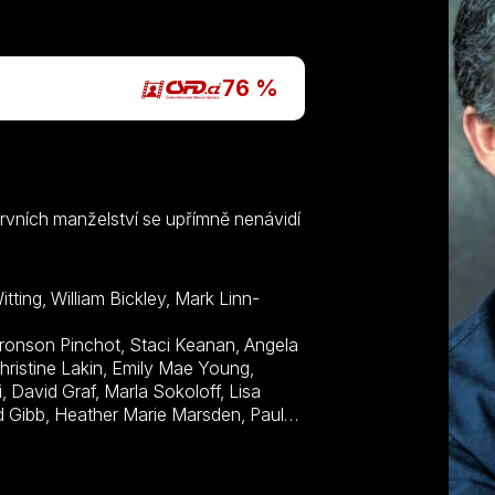
76 %
 prvních manželství se upřímně nenávidí
tting, William Bickley, Mark Linn-