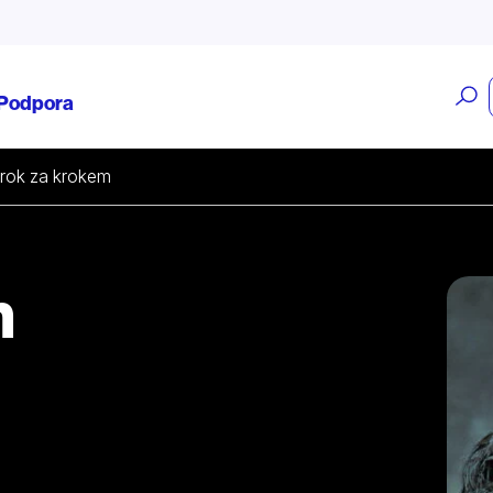
O
Podpora
v
rok za krokem
m