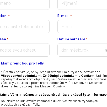
efon:
E-mail:
*
*
esa
Datum narození
*
*
DD
dot
MM
Mám promo kód pro Telly
dot
YYYY
* Účastník potvrzuje, že byl před uzavřením Smlouvy řádně seznámen s
Všeobecnými podmínkami
,
Zvláštními podmínkami
a
Ceníkem
. Úplným
úspěšným dokončením objednávky se Účastník zavazuje plnit své povinnost
vůči Telly v souladu s podmínkami uvedenými v této Smlouvě a Smluvních
dokumentech, a to zejména k hrazení Odměny.
ízíme Vám i možnost nezávazně od nás získávat tyto informac
Souhlasím se sdělováním informací o důležitých změnách, výhodných
produktech a službách Telly.