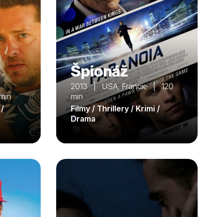
Špionáž
2013 | USA, Francie | 120
min
min
 /
Filmy / Thrillery / Krimi /
Drama