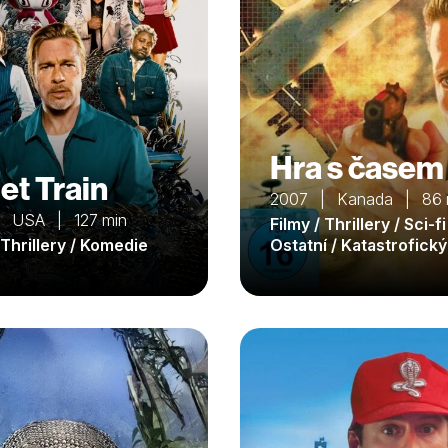
Hra s časem
et Train
2007 | Kanada | 86 
| USA | 127 min
Filmy / Thrillery / Sci-fi
 Thrillery / Komedie
Ostatní / Katastrofický