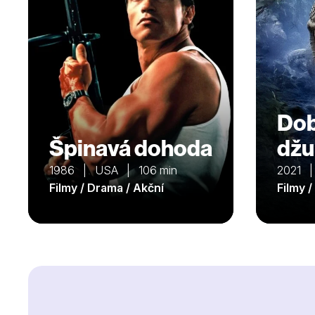
Dob
Špinavá dohoda
džu
1986 | USA | 106 min
2021 
Filmy / Drama / Akční
Filmy /