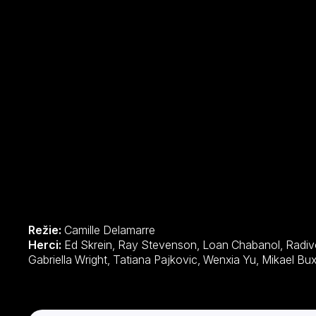
Režie:
Camille Delamarre
Herci:
Ed Skrein, Ray Stevenson, Loan Chabanol, Radivoje Bukvic, Anatole Taubman,