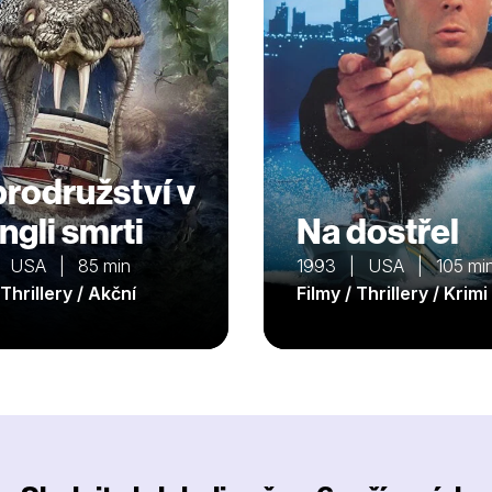
rodružství v
ngli smrti
Na dostřel
| USA | 85 min
1993 | USA | 105 mi
 Thrillery / Akční
Filmy / Thrillery / Krimi