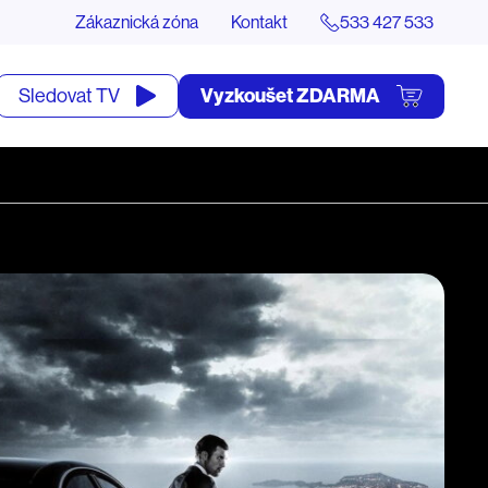
Zákaznická zóna
Kontakt
533 427 533
tevřít
Vyzkoušet ZDARMA
Sledovat TV
yhledávání