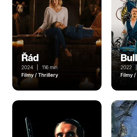
Řád
Bull
2024 | 116 min
2022 
Filmy / Thrillery
Filmy /