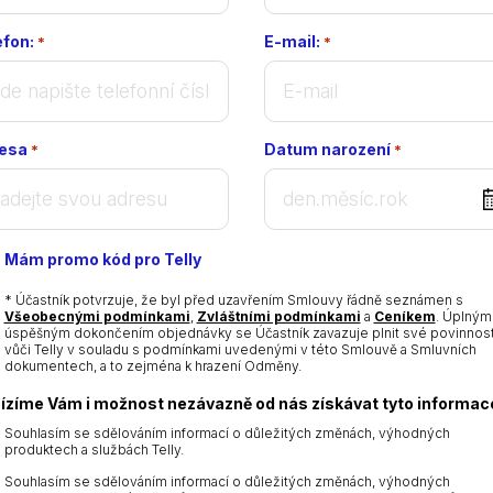
efon:
E-mail:
*
*
esa
Datum narození
*
*
DD
dot
MM
Mám promo kód pro Telly
dot
YYYY
* Účastník potvrzuje, že byl před uzavřením Smlouvy řádně seznámen s
Všeobecnými podmínkami
,
Zvláštními podmínkami
a
Ceníkem
. Úplným
úspěšným dokončením objednávky se Účastník zavazuje plnit své povinnost
vůči Telly v souladu s podmínkami uvedenými v této Smlouvě a Smluvních
dokumentech, a to zejména k hrazení Odměny.
ízíme Vám i možnost nezávazně od nás získávat tyto informac
Souhlasím se sdělováním informací o důležitých změnách, výhodných
produktech a službách Telly.
Souhlasím se sdělováním informací o důležitých změnách, výhodných