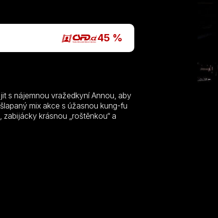
45 %
pojit s nájemnou vražedkyní Annou, aby
Našlapaný mix akce s úžasnou kung-fu
, zabijácky krásnou „roštěnkou“ a