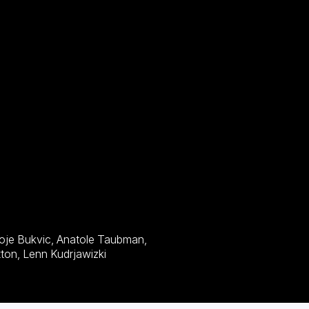
Gabriella Wright, Tatiana Pajkovic, Wenxia Yu, Mikael Buxton, Lenn Kudrjawizki