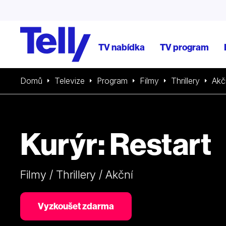
TV nabídka
TV program
Domů
Televize
Program
Filmy
Thrillery
Akč
Kurýr: Restart
Filmy / Thrillery / Akční
Vyzkoušet zdarma