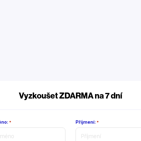
Vyzkoušet ZDARMA na 7 dní
no:
Příjmení:
*
*