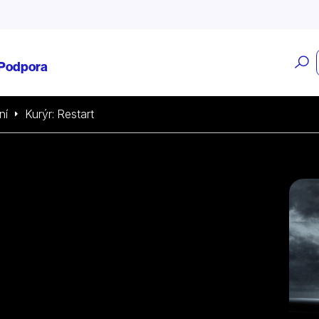
O
Podpora
v
ní
Kurýr: Restart