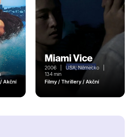
Miami Vice
2006 | USA, Německo |
n
134 min
 / Akční
Filmy / Thrillery / Akční