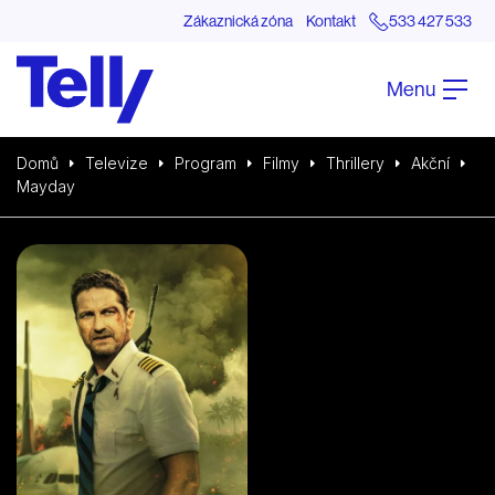
Zákaznická zóna
Kontakt
533 427 533
Menu
Domů
Televize
Program
Filmy
Thrillery
Akční
Mayday