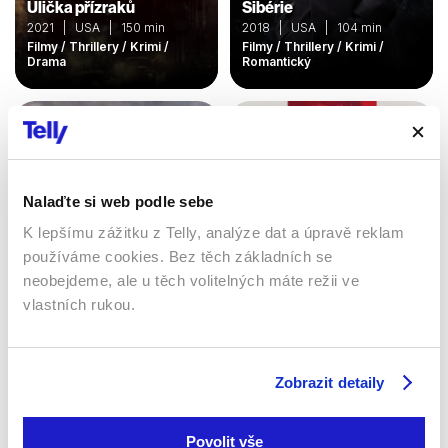
Ulička přízraků
Sibérie
2021 | USA | 150 min
2018 | USA | 104 min
Filmy / Thrillery / Krimi /
Filmy / Thrillery / Krimi /
Drama
Romantický
Nalaďte si web podle sebe
K lepšímu zážitku z Telly, analýze dat a úpravě reklam
používáme cookies. Bez těch základních se
neobejdeme, ale u těch volitelných máte režii ve
Nemilosrdní: Nová
vlastních rukou.
generace
Asfaltové město
2023 | Francie | 93 min
2023 | USA | 120 min
Filmy / Thrillery / Krimi /
Drama / Akční
Filmy / Thrillery / Drama
Zobrazit detaily
Povolit vše