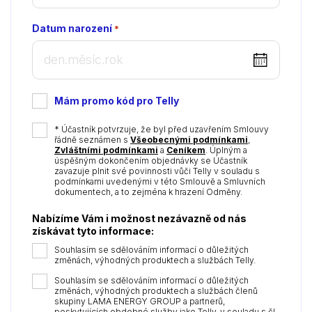
Datum narození
*
DD
dot
MM
Mám promo kód pro Telly
dot
YYYY
*
* Účastník potvrzuje, že byl před uzavřením Smlouvy
řádně seznámen s
Všeobecnými podmínkami
,
Zvláštními podmínkami
a
Ceníkem
. Úplným a
úspěšným dokončením objednávky se Účastník
zavazuje plnit své povinnosti vůči Telly v souladu s
podmínkami uvedenými v této Smlouvě a Smluvních
dokumentech, a to zejména k hrazení Odměny.
Nabízíme Vám i možnost nezávazně od nás
získávat tyto informace:
Souhlasím se sdělováním informací o důležitých
změnách, výhodných produktech a službách Telly.
Souhlasím se sdělováním informací o důležitých
změnách, výhodných produktech a službách členů
skupiny LAMA ENERGY GROUP a partnerů,
poskytujících obdobné služby jako Telly, v souladu s čl.