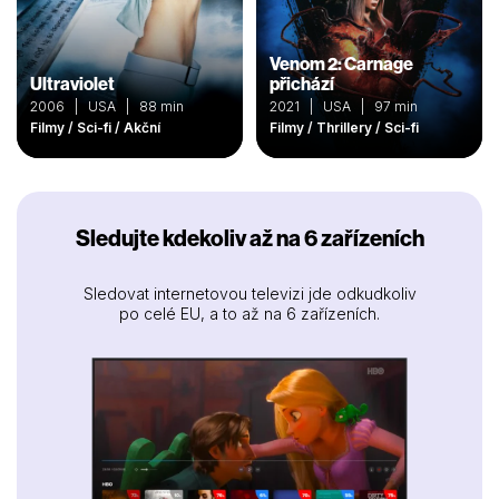
Venom 2: Carnage
Ultraviolet
přichází
2006 | USA | 88 min
2021 | USA | 97 min
Filmy / Sci-fi / Akční
Filmy / Thrillery / Sci-fi
Sledujte kdekoliv až na 6 zařízeních
Sledovat internetovou televizi jde odkudkoliv
po celé EU, a to až na 6 zařízeních.