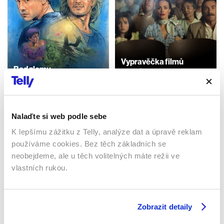
Vypravěčka filmů
Bod zlomu
2023 | Francie, Chile,
1991 | USA | 120 min
Španělsko | 116 min
Filmy / Krimi / Akční
Filmy / Drama
Nalaďte si web podle sebe
K lepšímu zážitku z Telly, analýze dat a úpravě reklam
Sledujte kdekoliv až na 6 zařízeních
používáme cookies. Bez těch základních se
neobejdeme, ale u těch volitelných máte režii ve
Sledovat internetovou televizi jde odkudkoliv
vlastních rukou.
po celé EU, a to až na 6 zařízeních.
Zobrazit detaily