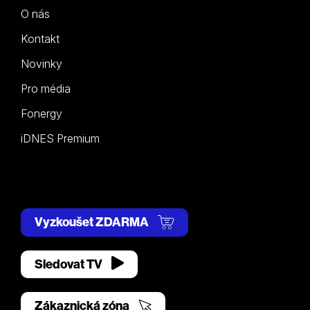
O nás
Kontakt
Novinky
Pro média
Fonergy
iDNES Premium
Vyzkoušet ZDARMA
Sledovat TV
Zákaznická zóna