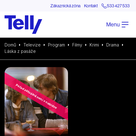
Zákaznická zóna
Kontakt
533 427 533
Menu
Domů
Televize
Program
Filmy
Krimi
Drama
Láska z pasáže
Pořad aktuálně není v nabídce