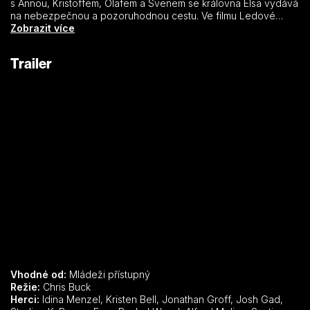
s Annou, Kristoffem, Olafem a Svenem se královna Elsa vydává
na nebezpečnou a pozoruhodnou cestu. Ve filmu Ledové
království se Elsa obávala, že je pro svět příliš mocná. Ve
Zobrazit více
snímku Ledové království II musí doufat, že je mocná
dostatečně.
Trailer
Vhodné od:
Mládeži přístupný
Režie:
Chris Buck
Herci:
Idina Menzel, Kristen Bell, Jonathan Groff, Josh Gad,