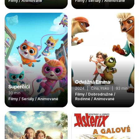
Filmy / Animované
Filmy / Seriály / Animované
Odvážná Emma
Superčíči
2024 | Čína, Irsko | 93 min
30 min
Filmy / Dobrodružné /
Filmy / Seriály / Animované
Rodinné / Animované