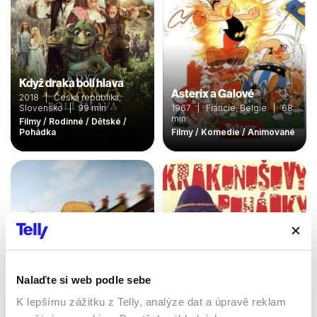
Když draka bolí hlava
Asterix a Galové
2018 | Česká republika,
Slovensko | 99 min
1967 | Francie, Belgie | 68
min
Filmy / Rodinné / Dětské /
Pohádka
Filmy / Komedie / Animované
Nalaďte si web podle sebe
Krakonoš a správce
K lepšímu zážitku z Telly, analýze dat a úpravě reklam
Wallace a Gromit:
Markvart