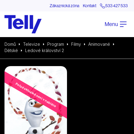
Zákaznická zóna
Kontakt
533 427 533
Menu
Domů
Televize
Program
Filmy
Animované
Dětské
Ledové království 2
Pořad aktuálně není v nabídce