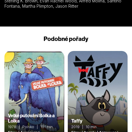
Sterling K. Brown, Evan Rachel Wood, Alfred Molina, Santino
Fontana, Martha Plimpton, Jason Ritter
Podobné pořady
Velké putování Bolka a
Lolka
Taffy
1978 | Polsko | 101 min
2019 | 10 min