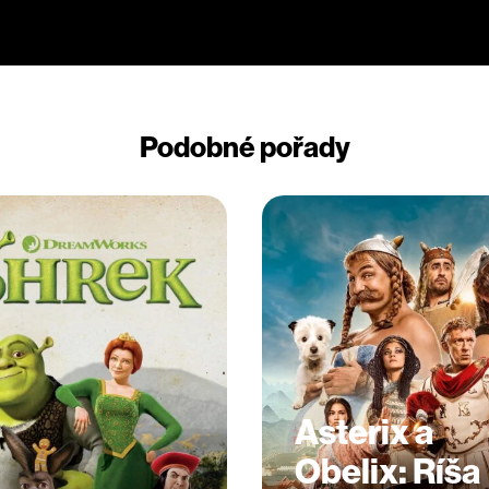
Podobné pořady
Asterix a
Obelix: Ríša