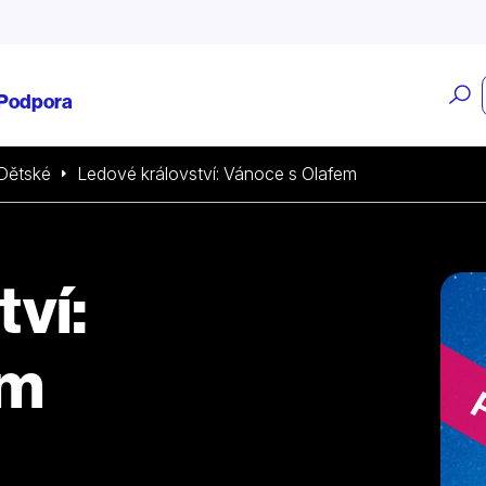
O
Podpora
v
Dětské
Ledové království: Vánoce s Olafem
ví:
em