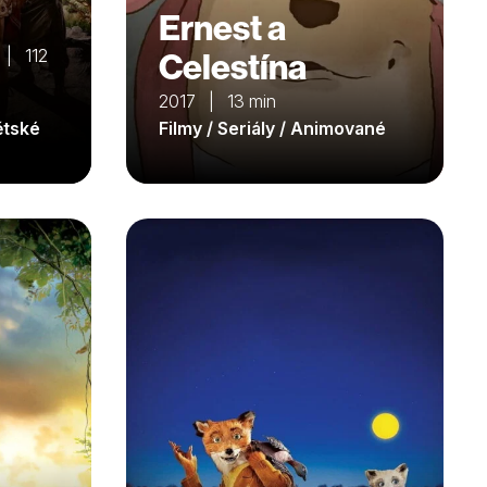
Ernest a
 | 112
Celestína
2017 | 13 min
ětské
Filmy / Seriály / Animované