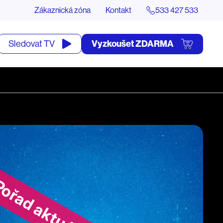
Zákaznická zóna
Kontakt
533 427 533
tevřít
Vyzkoušet ZDARMA
Sledovat TV
yhledávání