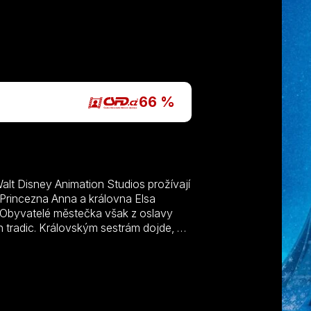
P
66 %
alt Disney Animation Studios prožívají
 Princezna Anna a královna Elsa
c. Obyvatelé městečka však z oslavy
ch tradic. Královským sestrám dojde, že
nem vypraví na cestu skrz naskrz
í a nejkrásnější vánoční tradice.