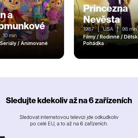
Princezna
in a
Nevěsta
ipmunkové
1987 | USA | 98 min
 10 min
Filmy / Rodinné / Dětsk
/ Seriály / Animované
Pohádka
Sledujte kdekoliv až na 6 zařízeních
Sledovat internetovou televizi jde odkudkoliv
po celé EU, a to až na 6 zařízeních.