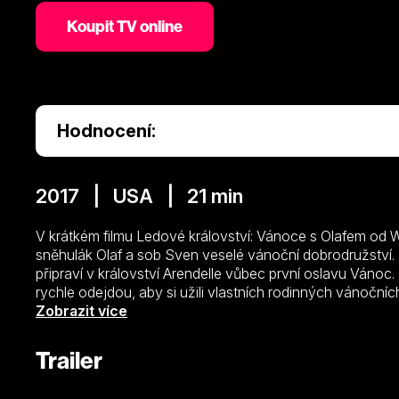
Koupit TV online
Hodnocení:
2017 | USA | 21 min
V krátkém filmu Ledové království: Vánoce s Olafem od W
sněhulák Olaf a sob Sven veselé vánoční dobrodružství.
připraví v království Arendelle vůbec první oslavu Váno
rychle odejdou, aby si užili vlastních rodinných vánoční
samy žádné rodinné tradice nemají. A tak se Olaf se Sve
Zobrazit více
Ledovým královstvím, aby pro Annu a Elsu našli ty nejlepš
Trailer