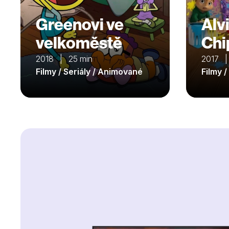
Greenovi ve
Alv
velkoměstě
Ch
2018 | 25 min
2017 |
Filmy / Seriály / Animované
Filmy 