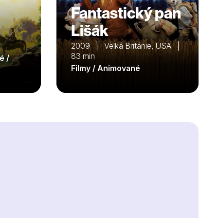
Fantastický pan
Lišák
2009 | Velká Británie, USA |
83 min
é /
Filmy / Animované