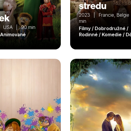
stredu
ek
2023 | Francie, Belgie
min
| USA | 90 min
Filmy / Dobrodružné /
/ Animované
Rodinné / Komedie / D