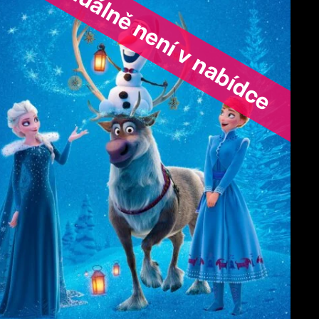
ořad aktuálně není v nabídce