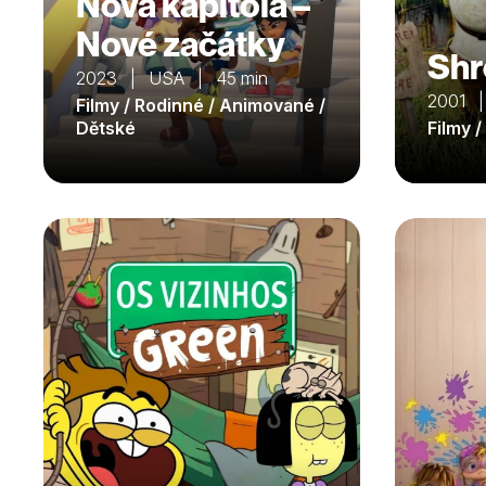
Nová kapitola –
Nové začátky
Shr
2023 | USA | 45 min
2001 
Filmy / Rodinné / Animované /
Dětské
Filmy 