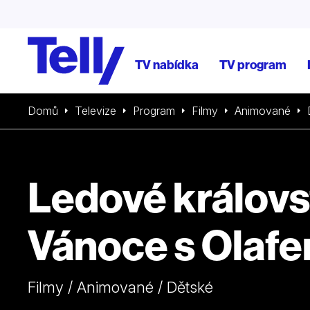
TV nabídka
TV program
Domů
Televize
Program
Filmy
Animované
Ledové královst
Vánoce s Olaf
Filmy / Animované / Dětské