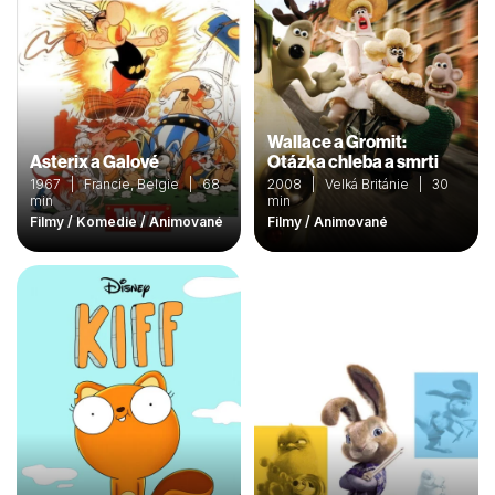
Wallace a Gromit:
Asterix a Galové
Otázka chleba a smrti
1967 | Francie, Belgie | 68
2008 | Velká Británie | 30
min
min
Filmy / Komedie / Animované
Filmy / Animované