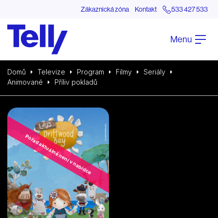
Zákaznická zóna
Kontakt
533 427 533
Menu
Domů
Televize
Program
Filmy
Seriály
Animované
Příliv pokladů
Pořad aktuálně není v nabídce