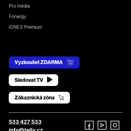
Pro média
Fonergy
iDNES Premium
Vyzkoušet ZDARMA
Sledovat TV
Zákaznická zóna
533 427 533
info@telly.cz