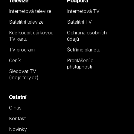
Televize
Podpora
Internetová televize
Internetová TV
Satelitní televize
Satelitní TV
Kde koupit dárkovou
Ochrana osobních
TV kartu
údajů
TV program
Šetříme planetu
Ceník
Prohlášení o
přístupnosti
Sledovat TV
(moje.telly.cz)
Ostatní
O nás
Kontakt
Novinky