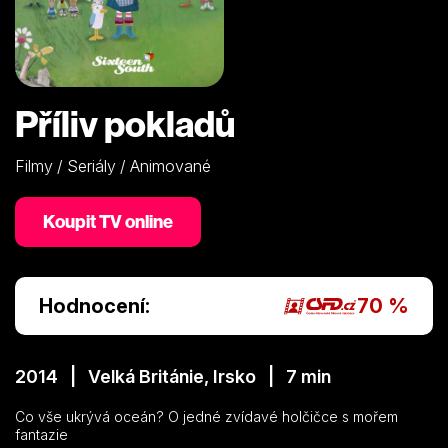
Příliv pokladů
Filmy / Seriály / Animované
Koupit TV online
Hodnocení:
70 %
2014 | Velká Británie, Irsko | 7 min
Co vše ukrývá oceán? O jedné zvídavé holčičce s mořem
fantazie