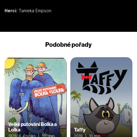
Herci:
Tameka Empson
Podobné pořady
Velké putování Bolka a
Lolka
Taffy
1978 | Polsko | 101 min
2019 | 10 min