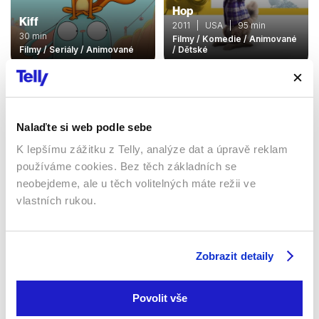
Hop
Kiff
2011 | USA | 95 min
30 min
Filmy / Komedie / Animované
Filmy / Seriály / Animované
/ Dětské
Sledujte kdekoliv až na 6 zařízeních
Nalaďte si web podle sebe
K lepšímu zážitku z Telly, analýze dat a úpravě reklam
Sledovat internetovou televizi jde odkudkoliv
používáme cookies. Bez těch základních se
po celé EU, a to až na 6 zařízeních.
neobejdeme, ale u těch volitelných máte režii ve
vlastních rukou.
Zobrazit detaily
Povolit vše