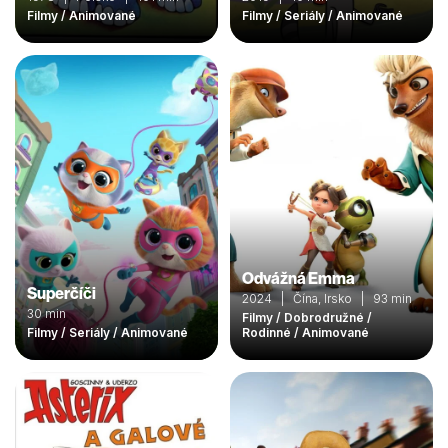
Filmy / Animované
Filmy / Seriály / Animované
Odvážná Emma
Superčíči
2024 | Čína, Irsko | 93 min
30 min
Filmy / Dobrodružné /
Filmy / Seriály / Animované
Rodinné / Animované