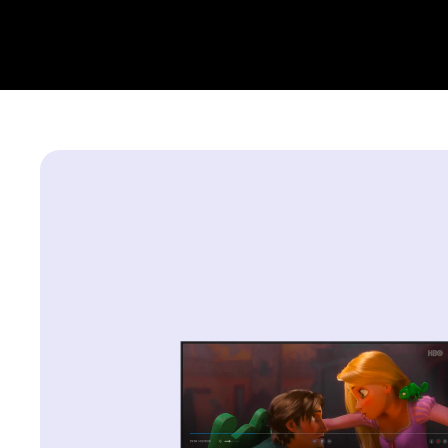
velkým objevitelům toho, čemu se říká „non finito“. Je m
často nedokončených. A přesto je jeho umění oslavován