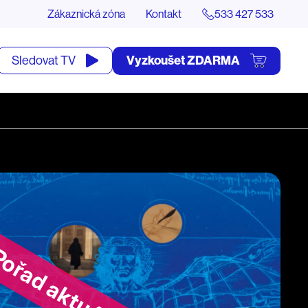
Zákaznická zóna
Kontakt
533 427 533
tevřít
Vyzkoušet ZDARMA
Sledovat TV
yhledávání