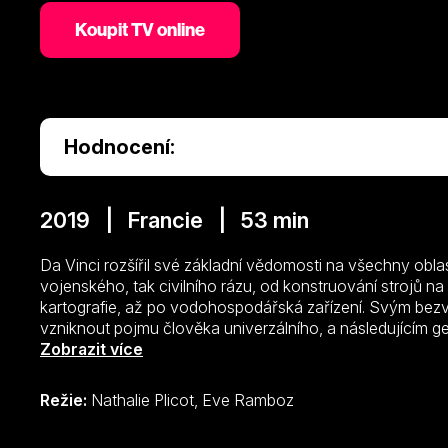
Koupit TV online
Hodnocení:
2019 | Francie | 53 min
Da Vinci rozšířil své základní vědomosti na všechny oblas
vojenského, tak civilního rázu, od konstruování strojů na
kartografie, až po vodohospodářská zařízení. Svým bez
vzniknout pojmu člověka univerzálního, a následujícím 
mistrovská díla. Samotné malby však nedokážou podat v pl
Zobrazit více
život si zaznamenával své úvahy a studie a neustále – s ú
našich dnů se dochovaly tisíce listů, což ale představuj
Režie:
Nathalie Plicot, Eve Ramboz
polovinu všech Leonardových poznámek, myšlenek a skic.
objevili potenciální výrazovou sílu, jež se může skrývat