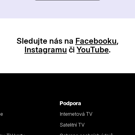
Sledujte nás na
Facebooku
,
Instagramu
či
YouTube
.
Podpora
ze
Internetová TV
Satelitní TV