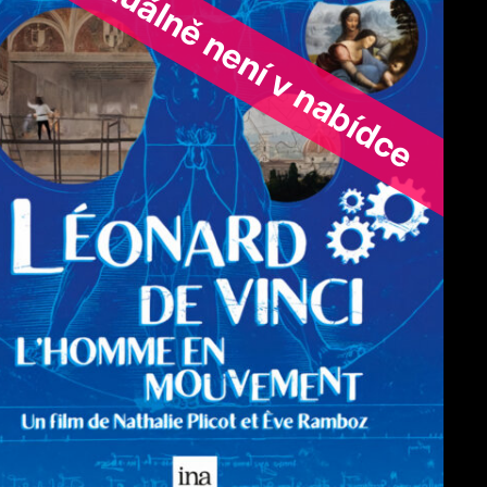
ořad aktuálně není v nabídce