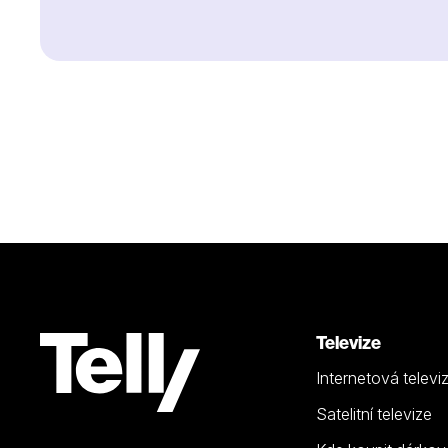
Televize
Internetová televi
Satelitní televize