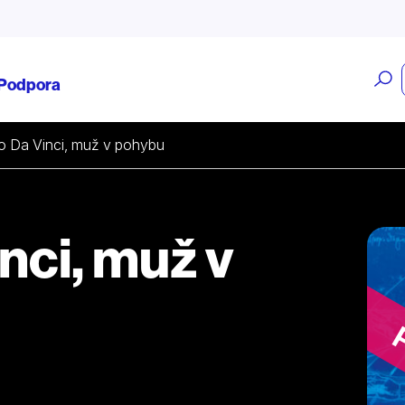
O
Podpora
v
o Da Vinci, muž v pohybu
nci, muž v