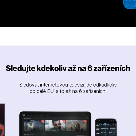
u dnes připisováno na patnáct obrazů,
o na celém světě.
Sledujte kdekoliv až na 6 zařízeních
Sledovat internetovou televizi jde odkudkoliv
po celé EU, a to až na 6 zařízeních.