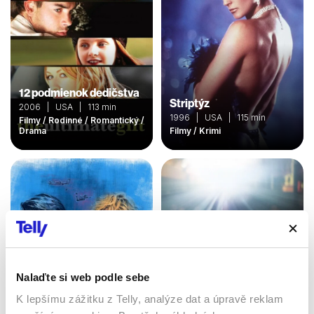
12 podmienok dedičstva
Striptýz
2006 | USA | 113 min
1996 | USA | 115 min
Filmy / Rodinné / Romantický /
Drama
Filmy / Krimi
Nalaďte si web podle sebe
K lepšímu zážitku z Telly, analýze dat a úpravě reklam