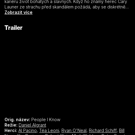
kariéru život bohatých a slavných. Když ho známý herec Cary
Launer ze strachu před skandálem požádá, aby se diskrétně
postaral o mladou herečku Jilli, netuší, že nebezpečný svět
Zobrazit více
intrik a zločinu utahuje smyčku kolem jeho krku. Nekonečné
noci na Manhattanu skrývají kouzlo i velké riziko. Ten, kdo moc
Trailer
vidí a slyší, je nežádoucí. Zoufalý Eli nakonec musí vyhledat
svou přítelkyni Victorii a požádat ji o pomoc. Lidi, co znám –
nezáleží na tom, kdo jsi, ale koho znáš.
Orig. název:
People I Know
Režie:
Daniel Algrant
Herci:
Al Pacino
,
Téa Leoni
,
Ryan O'Neal
,
Richard Schiff
,
Bill