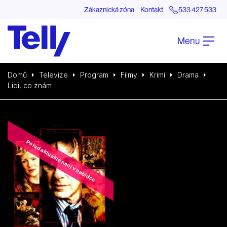
Zákaznická zóna
Kontakt
533 427 533
Menu
Domů
Televize
Program
Filmy
Krimi
Drama
Lidi, co znám
Pořad aktuálně není v nabídce