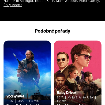
Nunn
,
Kim Basinger
,
Robert Klein
,
Mark Webber
,
Peter Gerety
,
Polly Adams
Podobné pořady
Baby Driver
Vodný svet
2017 | Velká Británie, USA |
1995 | USA | 135 min
112 min