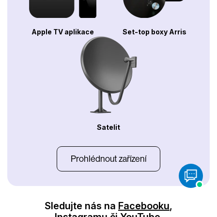
Apple TV aplikace
Set-top boxy Arris
Satelit
Prohlédnout zařízení
Sledujte nás na
Facebooku
,
Instagramu
či
YouTube
.