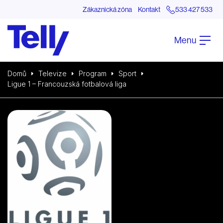
Zákaznická zóna
Kontakt
533 427 533
Menu
Domů
Televize
Program
Sport
Ligue 1 – Francouzská fotbalová liga