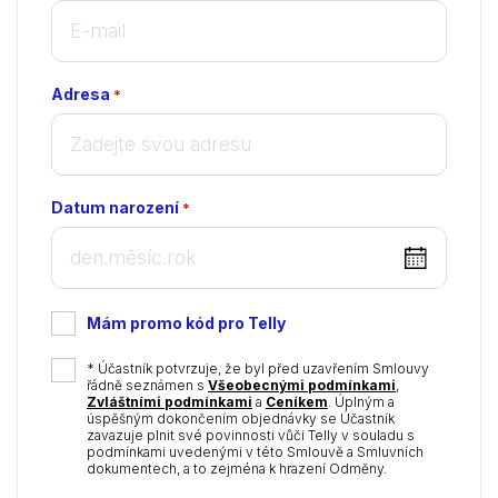
Adresa
*
Datum narození
*
DD
dot
MM
Mám promo kód pro Telly
dot
YYYY
*
* Účastník potvrzuje, že byl před uzavřením Smlouvy
řádně seznámen s
Všeobecnými podmínkami
,
Zvláštními podmínkami
a
Ceníkem
. Úplným a
úspěšným dokončením objednávky se Účastník
zavazuje plnit své povinnosti vůči Telly v souladu s
podmínkami uvedenými v této Smlouvě a Smluvních
dokumentech, a to zejména k hrazení Odměny.