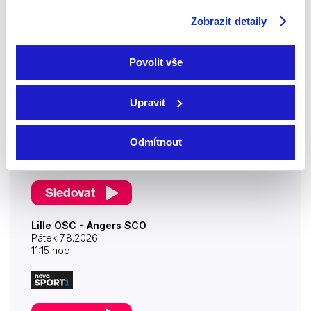
7:50 hod
Zobrazit detaily
Povolit vše
Sledovat
Ligue 1: Příběh sezóny 2025/26 (3)
Upravit
Pátek 7.8.2026
8:35 hod
Odmítnout
Sledovat
Lille OSC - Angers SCO
Pátek 7.8.2026
11:15 hod