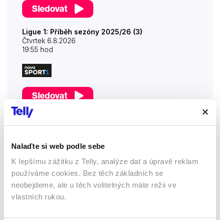
Sledovat
Ligue 1: Příběh sezóny 2025/26 (3)
Čtvrtek 6.8.2026
19:55 hod
Sledovat
Ligue 1: Příběh sezóny 2025/26 (1)
Pátek 7.8.2026
7:05 hod
Nalaďte si web podle sebe
K lepšímu zážitku z Telly, analýze dat a úpravě reklam
používáme cookies. Bez těch základních se
Sledovat
neobejdeme, ale u těch volitelných máte režii ve
vlastních rukou.
Ligue 1: Příběh sezóny 2025/26 (2)
Pátek 7.8.2026