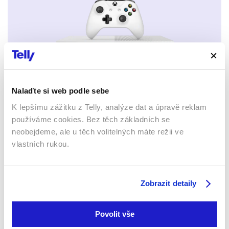
Xbox app
Nalaďte si web podle sebe
K lepšímu zážitku z Telly, analýze dat a úpravě reklam
používáme cookies. Bez těch základních se
neobejdeme, ale u těch volitelných máte režii ve
vlastních rukou.
Apple TV aplikace
Set-top boxy Arris
Zobrazit detaily
Povolit vše