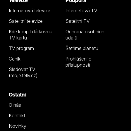
Televize
Podpora
Internetová televize
Internetová TV
Satelitní televize
Satelitní TV
Kde koupit dárkovou
Ochrana osobních
TV kartu
údajů
TV program
Šetříme planetu
Ceník
Prohlášení o
přístupnosti
Sledovat TV
(moje.telly.cz)
Ostatní
O nás
Kontakt
Novinky