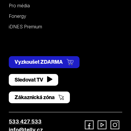
Pro média
Fonergy
iDNES Premium
Vyzkoušet ZDARMA
Sledovat TV
Zákaznická zóna
533 427 533
info@telly.cz