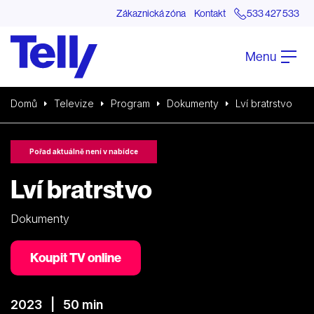
Zákaznická zóna
Kontakt
533 427 533
Menu
Domů
Televize
Program
Dokumenty
Lví bratrstvo
Pořad aktuálně není v nabídce
Lví bratrstvo
Dokumenty
Koupit TV online
2023 | 50 min