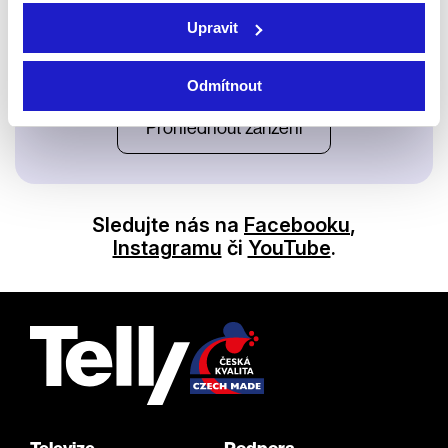
Upravit
Satelit
Odmítnout
Prohlédnout zařízení
Sledujte nás na
Facebooku
,
Instagramu
či
YouTube
.