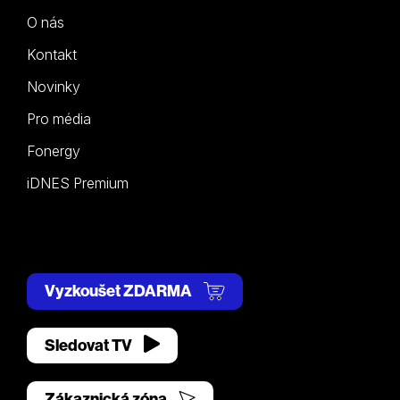
O nás
Kontakt
Novinky
Pro média
Fonergy
iDNES Premium
Vyzkoušet ZDARMA
Sledovat TV
Zákaznická zóna