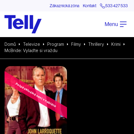
Zákaznická zóna
Kontakt
533 427 533
Menu
Domů
Televize
Program
Filmy
Thrillery
Krimi
McBride: Vylaďte si vraždu
Pořad aktuálně není v nabídce