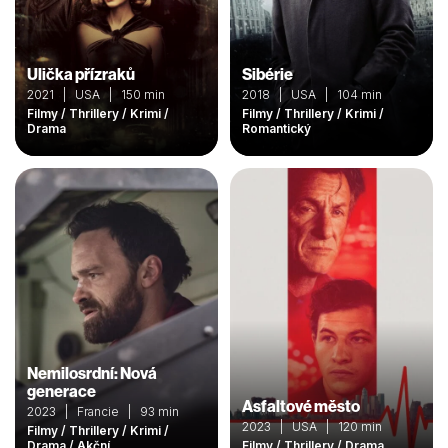
Ulička přízraků
Sibérie
2021 | USA | 150 min
2018 | USA | 104 min
Filmy / Thrillery / Krimi /
Filmy / Thrillery / Krimi /
Drama
Romantický
Nemilosrdní: Nová
generace
Asfaltové město
2023 | Francie | 93 min
2023 | USA | 120 min
Filmy / Thrillery / Krimi /
Drama / Akční
Filmy / Thrillery / Drama