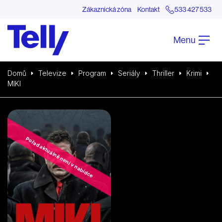
Zákaznická zóna
Kontakt
533 427 533
Menu
Domů
Televize
Program
Seriály
Thriller
Krimi
MIKI
Pořad aktuálně není v nabídce