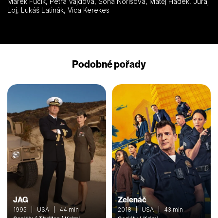
Marek Fučík, Petra Vajdová, Soňa Norisová, Matěj Hádek, Juraj
Loj, Lukáš Latinák, Vica Kerekes
Podobné pořady
JAG
Zelenáč
1995 | USA | 44 min
2018 | USA | 43 min