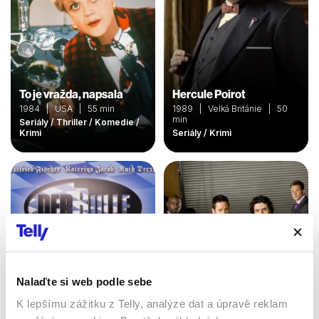
To je vražda, napsala
Hercule Poirot
1984 | USA | 55 min
1989 | Velká Británie | 50
min
Seriály / Thriller / Komedie /
Krimi
Seriály / Krimi
Nalaďte si web podle sebe
K lepšímu zážitku z Telly, analýze dat a úpravě reklam