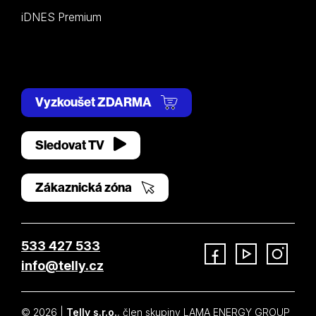
iDNES Premium
Vyzkoušet ZDARMA
Sledovat TV
Zákaznická zóna
533 427 533
info@telly.cz
Facebook
YouTube
Instagram
© 2026 |
Telly s.r.o.
, člen skupiny LAMA ENERGY GROUP