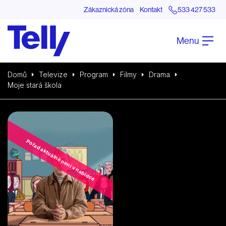
Zákaznická zóna
Kontakt
533 427 533
Menu
Domů
Televize
Program
Filmy
Drama
Moje stará škola
Pořad aktuálně není v nabídce