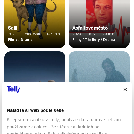
Salli
Asfaltové město
2023 | Tchaj-wan | 106 min
2023 | USA | 120 min
Filmy / Drama
Filmy / Thrillery / Drama
Nalaďte si web podle sebe
Automata
Insomnie
K lepšímu zážitku z Telly, analýze dat a úpravě reklam
2014 | USA, Bulharsko,
Kanada | 109 min
2002 | USA | 114 min
používáme cookies. Bez těch základních se
Filmy / Thrillery / Sci-fi /
Filmy / Thrillery / Krimi /
neobejdeme, ale u těch volitelných máte režii ve