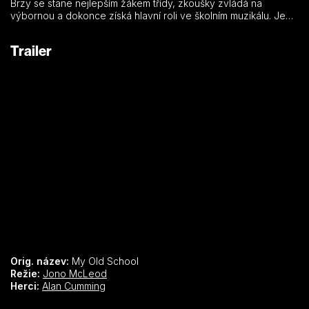
Brzy se stane nejlepším žákem třídy, zkoušky zvládá na
výbornou a dokonce získá hlavní roli ve školním muzikálu. Je
vzorným studentem, dokud není odhalen.
Trailer
Orig. název:
My Old School
Režie:
Jono McLeod
Herci:
Alan Cumming