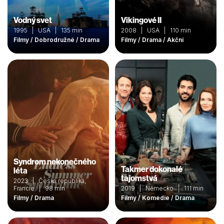
Vodný svet
Vikingové II
1995 | USA | 135 min
2008 | USA | 110 min
Filmy / Dobrodružné / Drama
Filmy / Drama / Akční
Syndrom nekonečného
Takmer dokonalé
léta
tajomstvá
2023 | Česká republika,
Francie | 98 min
2019 | Německo | 111 min
Filmy / Drama
Filmy / Komedie / Drama