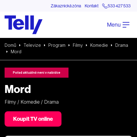
Zákaznická zóna
Kontakt
533 427 533
Menu
Domů
Televize
Program
Filmy
Komedie
Drama
Mord
Pořad aktuálně není v nabídce
Mord
Filmy / Komedie / Drama
Koupit TV online