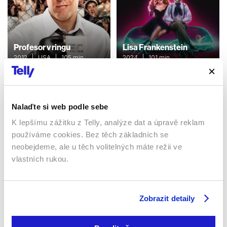
Profesor v ringu
Lisa Frankenstein
2012 | USA | 105 min
2024 | 101 min
Filmy / Komedie
Filmy / Komedie
Nalaďte si web podle sebe
Sledujte kdekoliv až na 6 zařízeních
K lepšímu zážitku z Telly, analýze dat a úpravě reklam
používáme cookies. Bez těch základních se
Sledovat internetovou televizi jde odkudkoliv
neobejdeme, ale u těch volitelných máte režii ve
po celé EU, a to až na 6 zařízeních.
vlastních rukou.
Zobrazit detaily