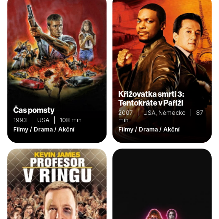
Křižovatka smrti 3:
Tentokráte v Paříži
Čas pomsty
2007 | USA, Německo | 87
1993 | USA | 108 min
min
Filmy / Drama / Akční
Filmy / Drama / Akční