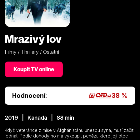
Mrazivý lov
Filmy / Thrillery / Ostatní
Koupit TV online
Hodnocení:
38 %
2019 | Kanada | 88 min
Když veteránce z mise v Afghánistánu unesou syna, musí začít
jednat. Podle dohody ho má vykoupit penězi, které její otec