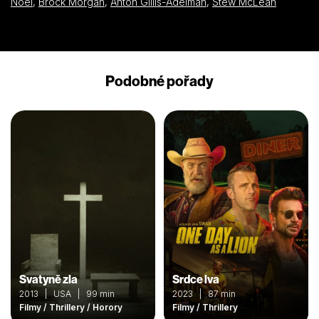
Noel
,
Brock Morgan
,
Anton Gillis-Adelman
,
Stew McLean
Podobné pořady
Svatyně zla
Srdce lva
2013 | USA | 99 min
2023 | 87 min
Filmy / Thrillery / Horory
Filmy / Thrillery