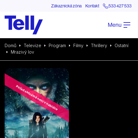
Zákaznická zóna
Kontakt
533 427 533
Menu
Domů
Televize
Program
Filmy
Thrillery
Ostatní
Mrazivý lov
Pořad aktuálně není v nabídce