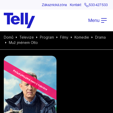
Zákaznická zóna
Kontakt
533 427 533
Menu
Domů
Televize
Program
Filmy
Komedie
Drama
Muž jménem Otto
Pořad aktuálně není v nabídce