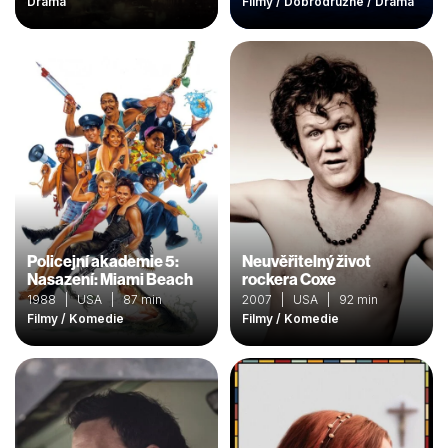
Drama
Filmy / Dobrodružné / Drama
Policejní akademie 5:
Neuvěřitelný život
Nasazení: Miami Beach
rockera Coxe
1988 | USA | 87 min
2007 | USA | 92 min
Filmy / Komedie
Filmy / Komedie