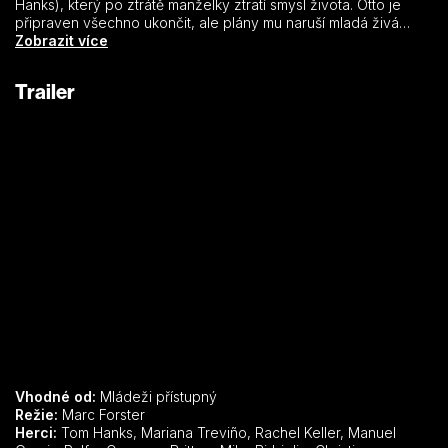
Hanks), který po ztrátě manželky ztratí smysl života. Otto je
připraven všechno ukončit, ale plány mu naruší mladá živá
rodina, která se nastěhuje do sousedního domu. Otto se tak
Zobrazit více
seznámí s Marisol, která ho vyzve vidět věci jinak, a vznikne tak
neočekávané přátelství, které mu změní život. Dojemný a
Trailer
vtipný příběh o lásce, ztrátě a životě ukazuje, že rodinu lze
najít na nejneočekávanějších místech.
Vhodné od:
Mládeži přístupný
Režie:
Marc Forster
Herci:
Tom Hanks, Mariana Treviño, Rachel Keller, Manuel