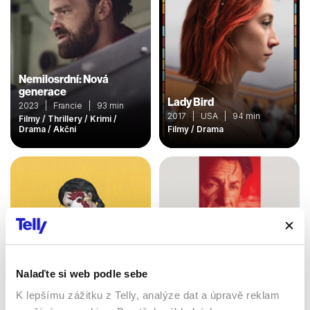
Nemilosrdní: Nová
generace
Lady Bird
2023 | Francie | 93 min
2017 | USA | 94 min
Filmy / Thrillery / Krimi /
Drama / Akční
Filmy / Drama
Nalaďte si web podle sebe
K lepšímu zážitku z Telly, analýze dat a úpravě reklam