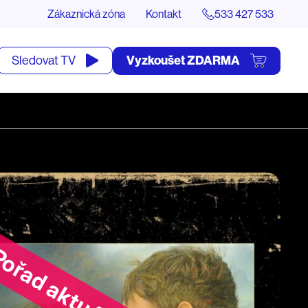
Zákaznická zóna
Kontakt
533 427 533
tevřít
Vyzkoušet ZDARMA
Sledovat TV
yhledávání