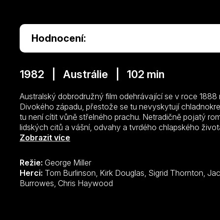
Hodnocení:
1982 | Austrálie | 102 min
Australský dobrodružný film odehrávající se v roce 1888
Divokého západu, přestože se tu nevyskytují chladnokrevní
tu není cítit vůně střelného prachu. Netradičně pojatý ro
lidských citů a vášní, odvahy a tvrdého chlapského život
mladý horal, který po smrti svého otce najde práci u bo
Zobrazit více
ostatní honáci jím pohrdají pro jeho původ, rančerova dce
však mezi oběma pomalu začne rodit mnohem silnější cit 
Režie:
George Miller
starého rančera k Jimovi i jeho vztahu s Jessicou však 
Herci:
Tom Burlinson, Kirk Douglas, Sigrid Thornton, Jack Thompson, Tony Bonner, Geoff
podaří v obtížném horském terénu dostihnout a zkrotit s
Burrowes, Chris Haywood