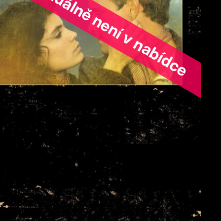
ořad aktuálně není v nabídce