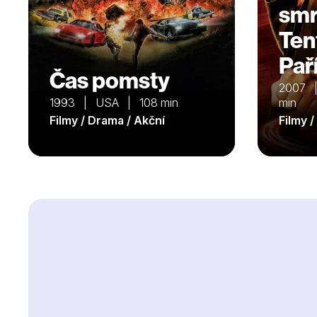
smrt
Ten
Paří
Čas pomsty
2007 
1993 | USA | 108 min
min
Filmy / Drama / Akční
Filmy 