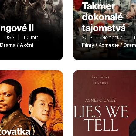
Takmer
dokonalé
ingové II
tajomstvá
| USA | 110 min
2019 | Německo | 111
/ Drama / Akční
Filmy / Komedie / Dra
žovatka