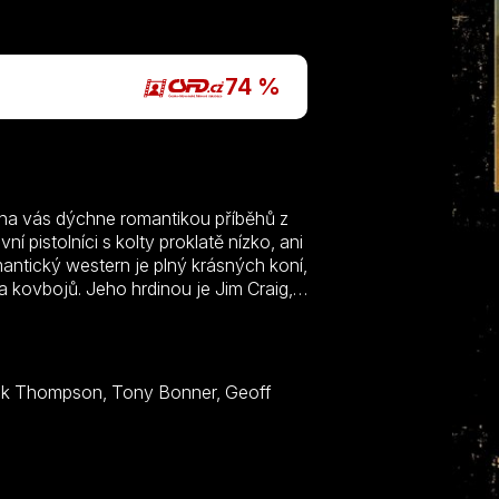
P
74 %
 na vás dýchne romantikou příběhů z
 pistolníci s kolty proklatě nízko, ani
mantický western je plný krásných koní,
a kovbojů. Jeho hrdinou je Jim Craig,
hatého rančera Harrisona. Zatímco
ra Jessica se s ním spřátelí. Brzy se
než je přátelství. Odmítavý postoj
zlomí mladíkova odvaha, kdy se mu
tádo divokých koní.