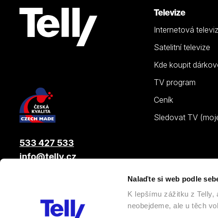
Televize
Internetová televi
Satelitní televize
Kde koupit dárkov
TV program
Ceník
Sledovat TV (moje.
533 427 533
info@telly.cz
Nalaďte si web podle seb
© 2026 |
Telly s.r.o.
, člen skupiny LAMA ENERGY GROUP
K lepšímu zážitku z Telly
neobejdeme, ale u těch vol