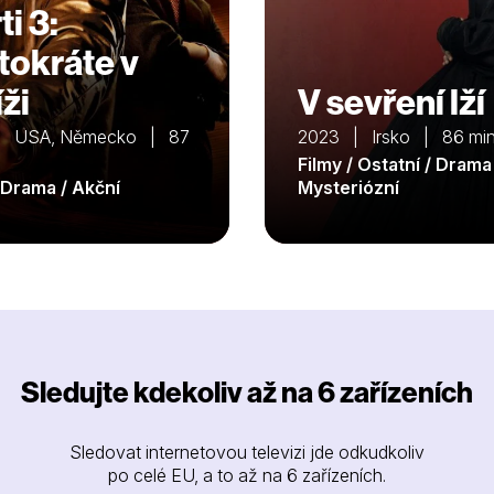
i 3:
tokráte v
ži
V sevření lží
| USA, Německo | 87
2023 | Irsko | 86 mi
Filmy / Ostatní / Drama
/ Drama / Akční
Mysteriózní
Sledujte kdekoliv až na 6 zařízeních
Sledovat internetovou televizi jde odkudkoliv
po celé EU, a to až na 6 zařízeních.