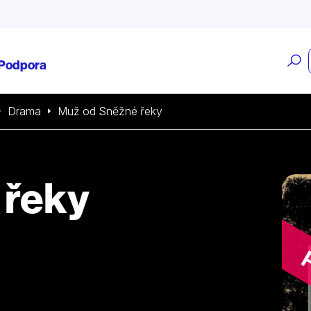
O
Podpora
v
Drama
Muž od Sněžné řeky
 řeky