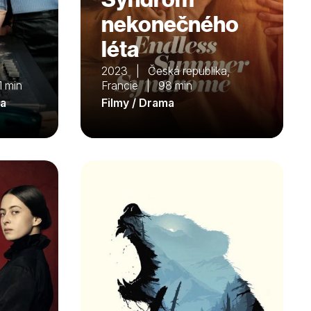
nekonečného
léta
2023 | Česká republika,
 min
Francie | 98 min
ma
Filmy / Drama