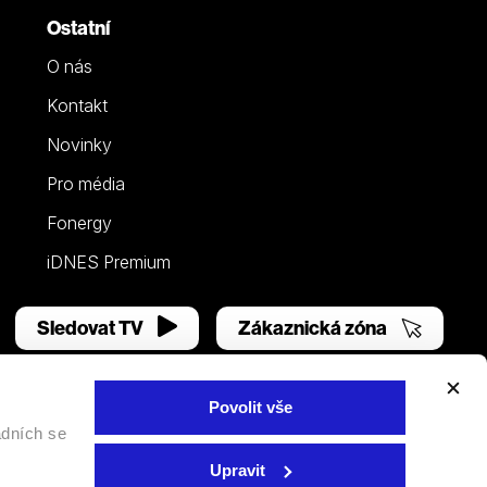
Ostatní
O nás
Kontakt
Novinky
Pro média
Fonergy
iDNES Premium
Sledovat TV
Zákaznická zóna
Povolit vše
adních se
Facebook
YouTube
Instagram
Upravit