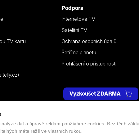
Podpora
ze
Internetová TV
Satelitní TV
ou TV kartu
Ochrana osobních údajů
Šetříme planetu
Prohlášení o přístupnosti
telly.cz)
Vyzkoušet ZDARMA
e
 | Všechna práva vyhrazena. |
Nastavení cookies
, analýze dat a úpravě reklam používáme cookies. Bez těch zákl
itelných máte režii ve vlastních rukou.