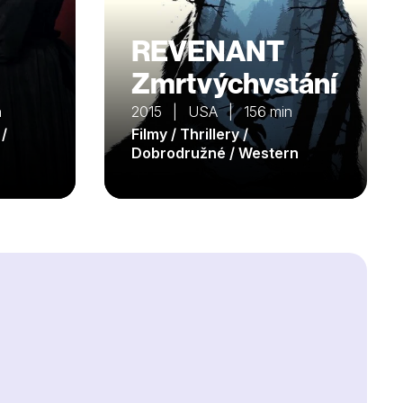
REVENANT
Zmrtvýchvstání
n
2015 | USA | 156 min
 /
Filmy / Thrillery /
Dobrodružné / Western