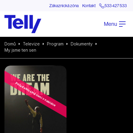
Zákaznická zóna
Kontakt
533 427 533
Menu
Domů
Televize
Program
Dokumenty
My jsme ten sen
Pořad aktuálně není v nabídce