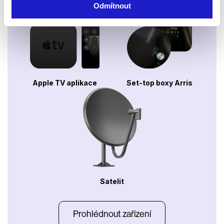
Odmítnout
Xbox app
Apple TV aplikace
Set-top boxy Arris
Satelit
Prohlédnout zařízení