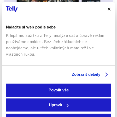
Mobily a tablety (Android a Apple)
Nalaďte si web podle sebe
K lepšímu zážitku z Telly, analýze dat a úpravě reklam
používáme cookies. Bez těch základních se
neobejdeme, ale u těch volitelných máte režii ve
vlastních rukou.
Zobrazit detaily
Webový prohlížeč
Povolit vše
Upravit