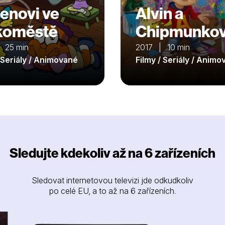
enovi ve
Alvin a
koměstě
Chipmunko
 25 min
2017 | 10 min
/ Seriály / Animované
Filmy / Seriály / Anim
Sledujte kdekoliv až na 6 zařízeních
Sledovat internetovou televizi jde odkudkoliv
po celé EU, a to až na 6 zařízeních.