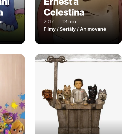
ání
Ernest a
a
Celestína
in
2017 | 13 min
Filmy / Seriály / Animované