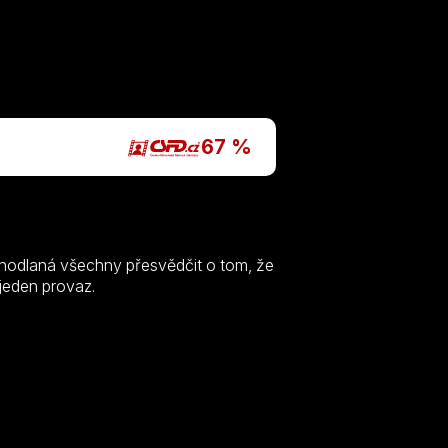
P
67 %
 odhodlaná všechny přesvědčit o tom, že
 jeden provaz.