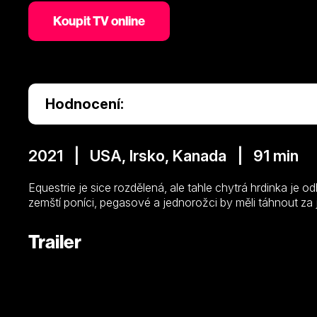
Koupit TV online
Hodnocení:
2021 | USA, Irsko, Kanada | 91 min
Equestrie je sice rozdělená, ale tahle chytrá hrdinka je
zemští poníci, pegasové a jednorožci by měli táhnout za
Trailer