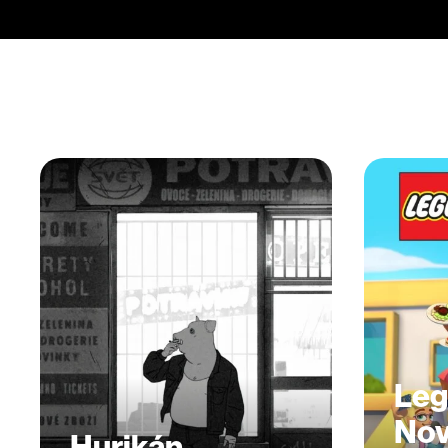
Leg
Nov
Hurikán