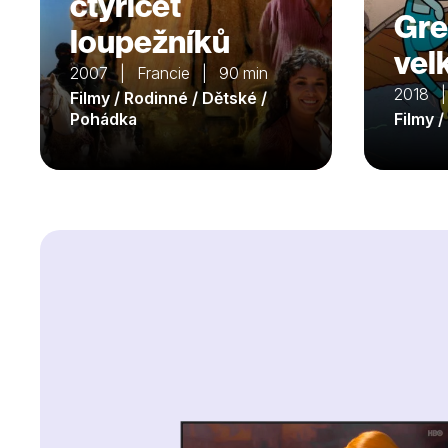
čtyřicet
Gre
loupežníků
vel
2007 | Francie | 90 min
2018 |
Filmy / Rodinné / Dětské /
Pohádka
Filmy 