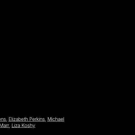
ens
,
Elizabeth Perkins
,
Michael
aMarr
,
Liza Koshy