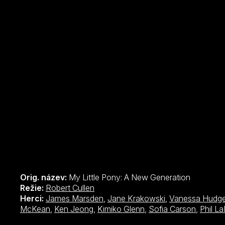
Orig. název:
My Little Pony: A New Generation
Režie:
Robert Cullen
Herci:
James Marsden
,
Jane Krakowski
,
Vanessa Hudg
McKean
,
Ken Jeong
,
Kimiko Glenn
,
Sofia Carson
,
Phil L