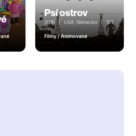
Psí ostrov
vé
2018 | USA, Německo | 101
min
ované
Filmy / Animované