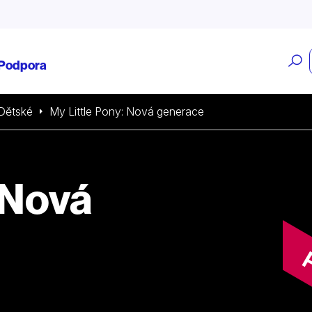
O
Podpora
v
Dětské
My Little Pony: Nová generace
 Nová