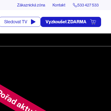
Zákaznická zóna
Kontakt
533 427 533
tevřít
Vyzkoušet ZDARMA
Sledovat TV
yhledávání