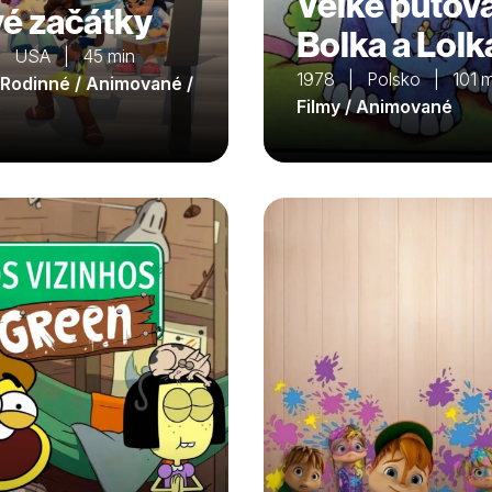
Velké putov
é začátky
Bolka a Lolk
| USA | 45 min
1978 | Polsko | 101 m
/ Rodinné / Animované /
é
Filmy / Animované