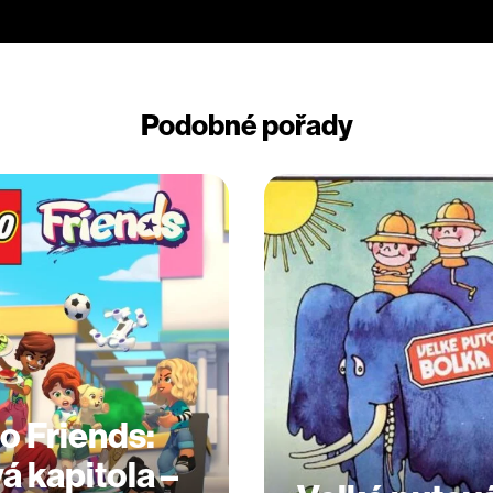
Podobné pořady
o Friends:
á kapitola –