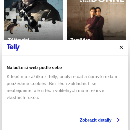
Zúčtování
Země žen
2016 | USA | 128 min
2023 | Itálie | 104 min
Filmy / Drama / Akční
Filmy / Drama
Nalaďte si web podle sebe
K lepšímu zážitku z Telly, analýze dat a úpravě reklam
Sledujte kdekoliv až na 6 zařízeních
používáme cookies. Bez těch základních se
neobejdeme, ale u těch volitelných máte režii ve
Sledovat internetovou televizi jde odkudkoliv
vlastních rukou.
po celé EU, a to až na 6 zařízeních.
Zobrazit detaily