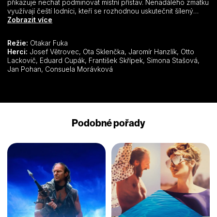
přikazuje nechat podminovat místní přístav. Nenadálého zmatku
využívají čeští lodníci, kteří se rozhodnou uskutečnit šílený
plán: Ukrást německou loď plnou výbušnin a vyplout směrem ku
Zobrazit více
Praze, která se má podle fašistických plánů stát poslední
německou pevností… Scénář dostal Cenu literárního fondu ke
Režie:
Otakar Fuka
30. výročí osvobození.
Herci:
Josef Větrovec, Ota Sklenčka, Jaromír Hanzlík, Otto
Lackovič, Eduard Cupák, František Skřípek, Simona Stašová,
Jan Pohan, Consuela Morávková
Podobné pořady