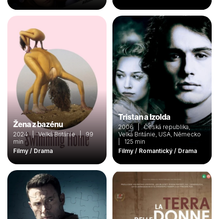
Tristan a Izolda
Žena z bazénu
2006 | Česká republika,
2024 | Velká Británie | 99
Velká Británie, USA, Německo
min
| 125 min
Filmy / Drama
Filmy / Romantický / Drama