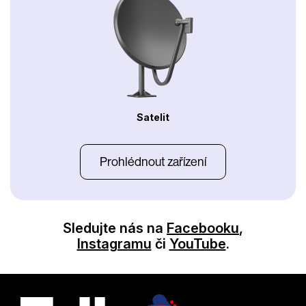
Satelit
Prohlédnout zařízení
Sledujte nás na
Facebooku
,
Instagramu
či
YouTube
.