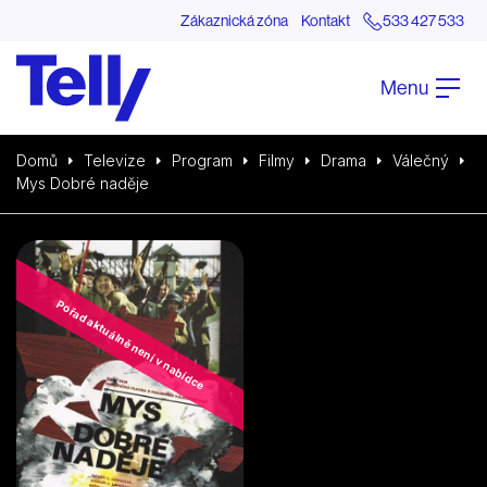
Zákaznická zóna
Kontakt
533 427 533
Menu
Domů
Televize
Program
Filmy
Drama
Válečný
Mys Dobré naděje
Pořad aktuálně není v nabídce