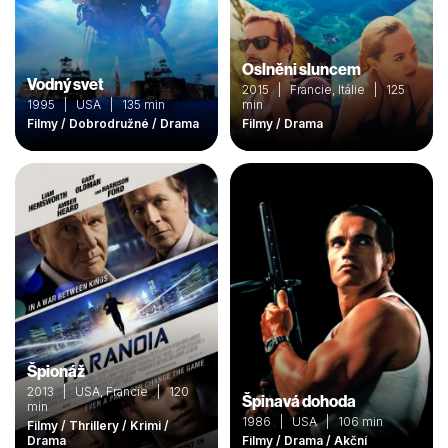
Oslněni sluncem
Vodný svet
2015 | Francie, Itálie | 125
1995 | USA | 135 min
min
Filmy / Dobrodružné / Drama
Filmy / Drama
Špionáž
2013 | USA, Francie | 120
Špinavá dohoda
min
1986 | USA | 106 min
Filmy / Thrillery / Krimi /
Drama
Filmy / Drama / Akční