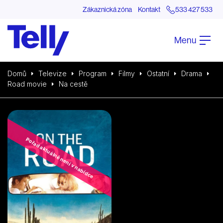
Zákaznická zóna
Kontakt
533 427 533
Menu
Domů
Televize
Program
Filmy
Ostatní
Drama
Road movie
Na cestě
Pořad aktuálně není v nabídce