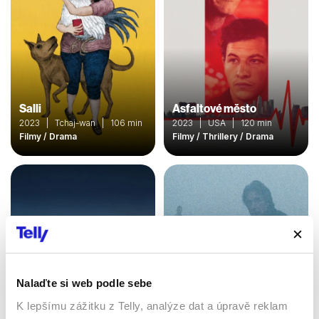
Salli
Asfaltové město
2023 | Tchaj-wan | 106 min
2023 | USA | 120 min
Filmy / Drama
Filmy / Thrillery / Drama
Nalaďte si web podle sebe
K lepšímu zážitku z Telly, analýze dat a úpravě reklam
Automata