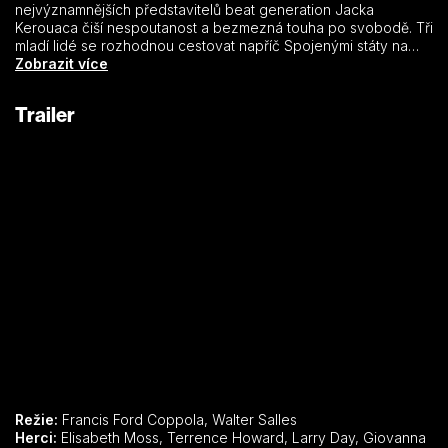
nejvýznamnějších představitelů beat generation Jacka
Kerouaca čiší nespoutanost a bezmezná touha po svobodě. Tři
mladí lidé se rozhodnou cestovat napříč Spojenými státy na
přelomu 40. a 50. let 20. století. Během dobrodružství společně
Zobrazit více
odmítají dobové konvence, snaží se žít naplno a užívat si svou
nespoutanost. Experimentují s drogami i se sexem, jako tuláci
Trailer
na cestě hledají sami sebe a své místo v životě. Brazilský
režisér Walter Salles převedl literární styl tzv. proudu vědomí
do filmové řeči, ve které klade důraz na pomalé jízdy kamery a
výrazný vizuální styl.
Režie:
Francis Ford Coppola, Walter Salles
Herci:
Elisabeth Moss, Terrence Howard, Larry Day, Giovanna